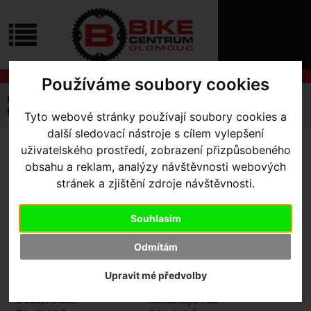
ÚVOD
NOVINKY
KONTAKT
O
NÁS
O
Používáme soubory cookies
NÁKUPU
SLUŽBY
REGISTRACE
Úvodní strana
Výbava pro jezdce
Kraťasy
PŘIHLÁŠ
Pánské
SL Elite Race Bib Shorts
Tyto webové stránky používají soubory cookies a
✖
další sledovací nástroje s cílem vylepšení
PŘIHLAŠOVAC
uživatelského prostředí, zobrazení přizpůsobeného
SL ELITE RACE BIB SHORTS
HESLO
obsahu a reklam, analýzy návštěvnosti webových
- Black Small
stránek a zjištění zdroje návštěvnosti.
ZTRATILI JST
Souhlasím
Odmítám
Výrobce:
Specialized
Kód výrobce:
644-87022
Upravit mé předvolby
Skladem:
Ne
Dodací lhůta:
kontaktujte nás