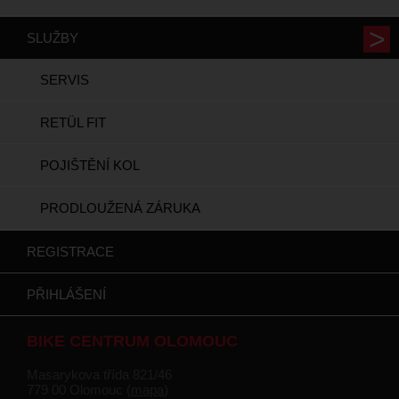
SLUŽBY
SERVIS
RETÜL FIT
POJIŠTĚNÍ KOL
PRODLOUŽENÁ ZÁRUKA
REGISTRACE
PŘIHLÁŠENÍ
BIKE CENTRUM OLOMOUC
Masarykova třída 821/46
779 00 Olomouc (
mapa
)