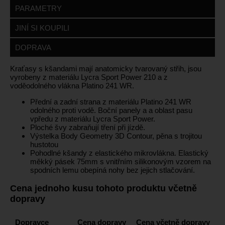
PARAMETRY
JINÍ SI KOUPILI
DOPRAVA
Kraťasy s kšandami mají anatomicky tvarovaný střih, jsou
vyrobeny z materiálu Lycra Sport Power 210 a z
voděodolného vlákna Platino 241 WR.
Přední a zadní strana z materiálu Platino 241 WR
odolného proti vodě. Boční panely a a oblast pasu
vpředu z materiálu Lycra Sport Power.
Ploché švy zabraňují tření při jízdě.
Výstelka Body Geometry 3D Contour, pěna s trojitou
hustotou
Pohodlné kšandy z elastického mikrovlákna. Elastický
měkký pásek 75mm s vnitřním silikonovým vzorem na
spodních lemu obepíná nohy bez jejich stlačování.
Cena jednoho kusu tohoto produktu včetně
dopravy
Dopravce
Cena dopravy
Cena včetně dopravy