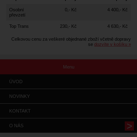
Osobní
0,- Kč
4 400,- Kč
převzetí
Top Trans
230,- Kč
4 630,- Kč
Celkovou cenu za veškeré objednané zboží včetně dopravy
se
dozvíte v košíku »
Menu
ÚVOD
NOVINKY
KONTAKT
O NÁS