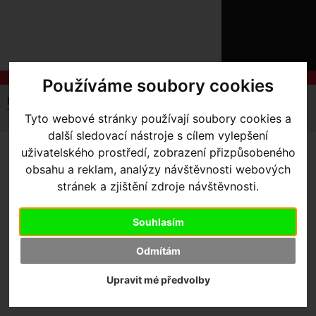
ÚVOD
NOVINKY
KONTAKT
O
NÁS
O
Používáme soubory cookies
NÁKUPU
SLUŽBY
REGISTRACE
Úvodní strana
Výbava pro jezdce
Návleky
Nohy
PŘIHLÁ
Therminal knee warmer
Tyto webové stránky používají soubory cookies a
✖
další sledovací nástroje s cílem vylepšení
PŘIHLAŠOVAC
uživatelského prostředí, zobrazení přizpůsobeného
THERMINAL KNEE WARMER
obsahu a reklam, analýzy návštěvnosti webových
HESL
- Black XX-Large
stránek a zjištění zdroje návštěvnosti.
ZTRATILI JS
Souhlasím
Výrobce:
Specialized
Odmítám
Kód výrobce:
644-55746
Skladem:
Ano, v Olomouci
Upravit mé předvolby
Dodací lhůta:
IHNED
Záruční lhůta:
24 měsíců