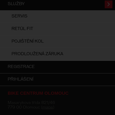
SLUŽBY
SERVIS
RETÜL FIT
POJIŠTĚNÍ KOL
PRODLOUŽENÁ ZÁRUKA
REGISTRACE
PŘIHLÁŠENÍ
BIKE CENTRUM OLOMOUC
Masarykova třída 821/46
779 00 Olomouc (
mapa
)