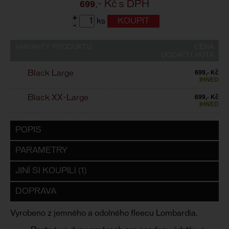
699
,- Kč s DPH
+
ks
-
VARIANTY PRODUKTU
CENA
DODACÍ LHŮTA
699,- Kč
Black Large
IHNED
699,- Kč
Black XX-Large
IHNED
POPIS
PARAMETRY
JINÍ SI KOUPILI (1)
DOPRAVA
Vyrobeno z jemného a odolného fleecu Lombardia.