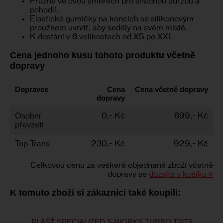
Pružné ve dvou směrech pro snadnou údržbu a
pohodlí.
Elastické gumičky na koncích se silikonovým
proužkem uvnitř, aby seděly na svém místě.
K dostání v 6 velikostech od XS po XXL
Cena jednoho kusu tohoto produktu včetně
dopravy
Dopravce
Cena
Cena včetně dopravy
dopravy
Osobní
0,- Kč
699,- Kč
převzetí
Top Trans
230,- Kč
929,- Kč
Celkovou cenu za veškeré objednané zboží včetně
dopravy se
dozvíte v košíku »
K tomuto zboží si zákazníci také koupili:
PLÁŠŤ SPECIALIZED S-WORKS TURBO T2/T5