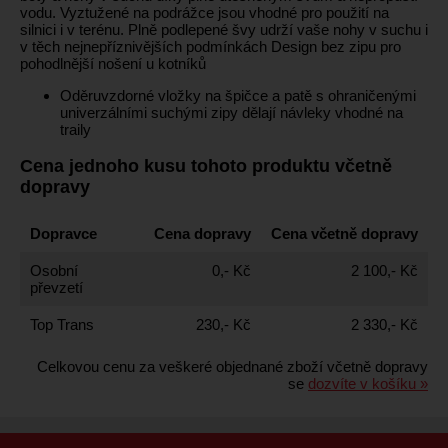
vodu. Vyztužené na podrážce jsou vhodné pro použití na
silnici i v terénu. Plně podlepené švy udrží vaše nohy v suchu i
v těch nejnepříznivějších podmínkách Design bez zipu pro
pohodlnější nošení u kotníků
Oděruvzdorné vložky na špičce a patě s ohraničenými
univerzálními suchými zipy dělají návleky vhodné na
traily
Cena jednoho kusu tohoto produktu včetně
dopravy
Dopravce
Cena dopravy
Cena včetně dopravy
Osobní
0,- Kč
2 100,- Kč
převzetí
Top Trans
230,- Kč
2 330,- Kč
Celkovou cenu za veškeré objednané zboží včetně dopravy
se
dozvíte v košíku »