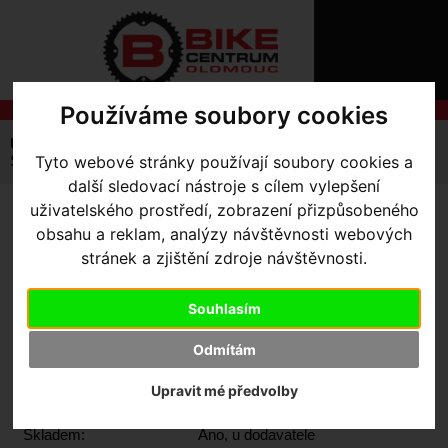
ÚVOD
NOVINKY
KONTAKT
O
NÁS
O
Používáme soubory cookies
NÁKUPU
SLUŽBY
REGISTRACE
Úvodní strana
Výbava pro jezdce
Návleky
Tretry
PŘIHLÁŠ
Tyto webové stránky používají soubory cookies a
Specialized Neoprene Shoe Cover
✖
další sledovací nástroje s cílem vylepšení
PŘIHLAŠOVAC
uživatelského prostředí, zobrazení přizpůsobeného
SPECIALIZED NEOPRENE
obsahu a reklam, analýzy návštěvnosti webových
HESLO
stránek a zjištění zdroje návštěvnosti.
SHOE COVER
- Black M/L
ZTRATILI JST
Souhlasím
Odmítám
Upravit mé předvolby
Výrobce:
Specialized
Kód výrobce:
64323-3403
Skladem:
Ano, u dodavatele