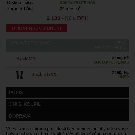
Dodací lhůta:
KONTAKTUJTE NÁS
Záruční lhůta:
24 měsíců
2 100
,- Kč s DPH
HLÍDAT NASKLADNĚNÍ
VARIANTY PRODUKTU
CENA
DODACÍ LHŮTA
Black M/L
2 100,- Kč
KONTAKTUJTE NÁS
2 100,- Kč
Black XL/XXL
IHNED
POPIS
JINÍ SI KOUPILI
DOPRAVA
Všestranná ochrana proti dešti Neoprenové potahy udrží vaše
boty a nohy v suchu díky plně utěsněným švům a nepropustí