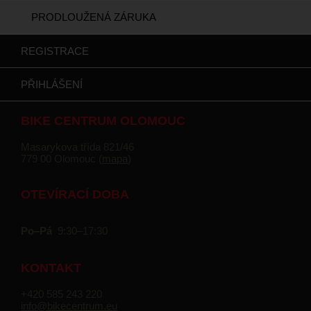
PRODLOUŽENÁ ZÁRUKA
REGISTRACE
PŘIHLÁŠENÍ
BIKE CENTRUM OLOMOUC
Masarykova třída 821/46
779 00 Olomouc (
mapa
)
OTEVÍRACÍ DOBA
Po–Pá
9:30–17:30
KONTAKT
+420 585 243 220
info@bikecentrum.eu