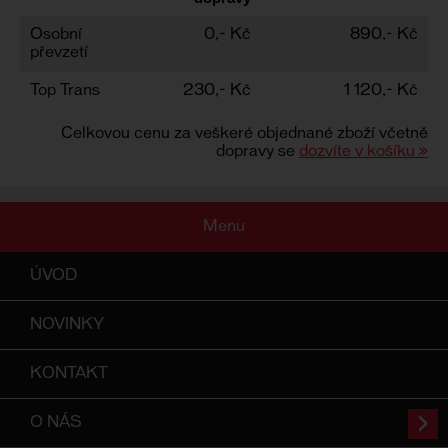
Osobní
0,- Kč
890,- Kč
převzetí
Top Trans
230,- Kč
1 120,- Kč
Celkovou cenu za veškeré objednané zboží včetně
dopravy se
dozvíte v košíku »
Menu
ÚVOD
NOVINKY
KONTAKT
O NÁS