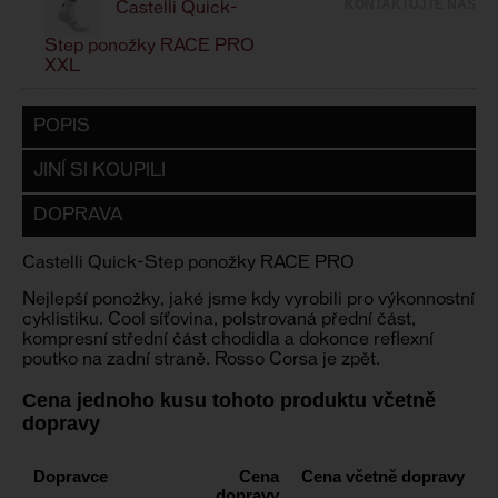
KONTAKTUJTE NÁS
Castelli Quick-
Step ponožky RACE PRO
XXL
POPIS
JINÍ SI KOUPILI
DOPRAVA
Castelli Quick-Step ponožky RACE PRO
Nejlepší ponožky, jaké jsme kdy vyrobili pro výkonnostní
cyklistiku. Cool síťovina, polstrovaná přední část,
kompresní střední část chodidla a dokonce reflexní
poutko na zadní straně. Rosso Corsa je zpět.
Cena jednoho kusu tohoto produktu včetně
dopravy
Dopravce
Cena
Cena včetně dopravy
dopravy