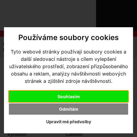
ÚVOD
NOVINKY
KONTAKT
O
NÁS
O
Používáme soubory cookies
NÁKUPU
SLUŽBY
REGISTRACE
Úvodní strana
Výbava pro jezdce
Ponožky
PŘIHLÁ
Pánské
Castelli Quick-Step ponožky RACE PRO
Tyto webové stránky používají soubory cookies a
✖
další sledovací nástroje s cílem vylepšení
PŘIHLAŠOVAC
uživatelského prostředí, zobrazení přizpůsobeného
CASTELLI QUICK-STEP
obsahu a reklam, analýzy návštěvnosti webových
HESL
PONOŽKY RACE PRO
-
stránek a zjištění zdroje návštěvnosti.
ZTRATILI JS
Castelli Quick-Step ponožky
Souhlasím
RACE PRO M
Odmítám
Upravit mé předvolby
Výrobce:
Castelli