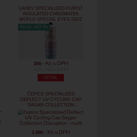
LAHEV SPECIALIZED PURIST
INSULATED CHROMATEK
MOFLO SPECIAL EYES 23OZ
Akce -43 %
350
,- Kč s DPH
619
,- Kč s DPH
ČEPICE SPECIALIZED
DEFLECT UV CYCLING CAP
SAGAN COLLECTION
-
DISRUPTION - MULTI
1 000
,- Kč s DPH