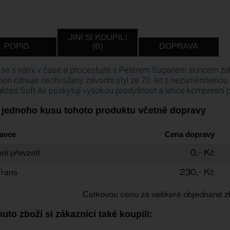
JINÍ SI KOUPILI
POPIS
(6)
DOPRAVA
 se s námi v čase a procestujte s Peterem Saganem sluncem zali
tion oživuje neohrožený závodní styl ze 70. let s nezaměniteln
lized Soft Air poskytují vysokou prodyšnost a lehce kompresní p
 jednoho kusu tohoto produktu včetně dopravy
avce
Cena dopravy
ní převzetí
0,- Kč
Trans
230,- Kč
Celkovou cenu za veškeré objednané z
uto zboží si zákazníci také koupili: