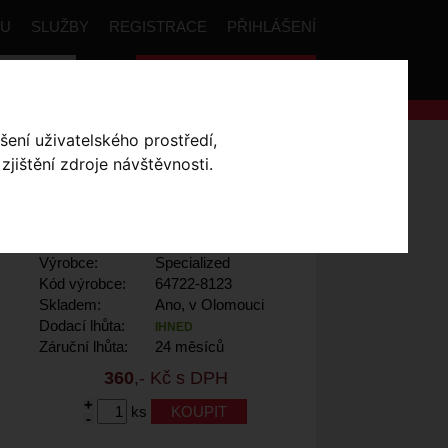
PU
SLUŽBY
REGISTRACE
PŘIHLÁŠENÍ
Celková cena:
0
,- Kč
šení uživatelského prostředí,
Supacaz Tagged Sock
jištění zdroje návštěvnosti.
CK
- Black/Red M
Výrobce:
Specialized
Kód výrobce:
64722-8123
Skladem:
Ano, v Olomouci
Dodací lhůta:
IHNED
Záruční lhůta:
24 měsíců
360
,- Kč s DPH
+
ks
-