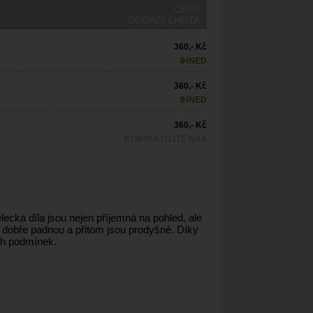
CENA
DODACÍ LHŮTA
360,- Kč
IHNED
360,- Kč
IHNED
360,- Kč
KONTAKTUJTE NÁS
lecká díla jsou nejen příjemná na pohled, ale
 dobře padnou a přitom jsou prodyšné. Díky
ch podmínek.