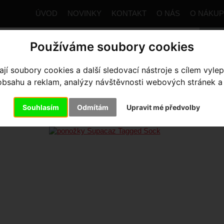
ÚVOD
NOVINKY
KONTAKT
O NÁS
O NÁKU
Používáme soubory cookies
í soubory cookies a další sledovací nástroje s cílem vylep
trana
Výbava pro jezdce
Ponožky
Pánské
ponožky 
sahu a reklam, analýzy návštěvnosti webových stránek a z
NOŽKY SUPACAZ TAGGED SO
Souhlasím
Odmítám
Upravit mé předvolby