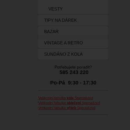
VESTY
TIPY NA DÁREK
BAZAR
VINTAGE A RETRO
SUNDÁNO Z KOLA
Potřebujete poradit?
585 243 220
Po-Pá 9:30 - 17:30
Velikostní tabulka
kola
Specialized
Velikostní tabulka
oblečení
Specialized
Velikostní tabulka
přileb
Specialized