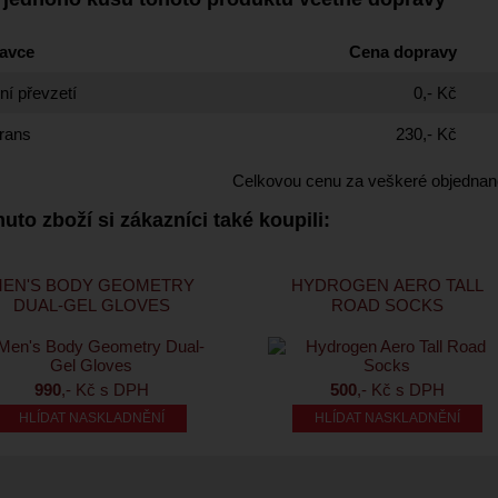
avce
Cena dopravy
í převzetí
0,- Kč
rans
230,- Kč
Celkovou cenu za veškeré objednan
uto zboží si zákazníci také koupili:
EN'S BODY GEOMETRY
HYDROGEN AERO TALL
DUAL-GEL GLOVES
ROAD SOCKS
990
,- Kč s DPH
500
,- Kč s DPH
HLÍDAT NASKLADNĚNÍ
HLÍDAT NASKLADNĚNÍ