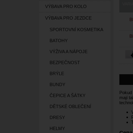
VARI
VÝBAVA PRO KOLO
VÝBAVA PRO JEZDCE
B
SPORTOVNÍ KOSMETIKA
Bl
BATOHY
VÝŽIVA A NÁPOJE
BEZPEČNOST
BRÝLE
BUNDY
Pokud c
ČEPICE A ŠÁTKY
mají t
techno
DĚTSKÉ OBLEČENÍ
DRESY
HELMY
Cena