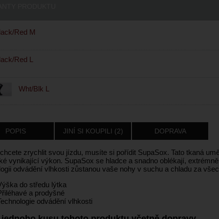
ANTY PRODUKTU
lack/Red M
ack/Red L
Wht/Blk L
POPIS
JINÍ SI KOUPILI (2)
DOPRAVA
hcete zrychlit svou jízdu, musíte si pořídit SupaSox. Tato tkaná umě
aké vynikající výkon. SupaSox se hladce a snadno oblékají, extrémně
logii odvádění vlhkosti zůstanou vaše nohy v suchu a chladu za vše
Výška do středu lýtka
Přiléhavé a prodyšné
Technologie odvádění vlhkosti
 jednoho kusu tohoto produktu včetně dopravy