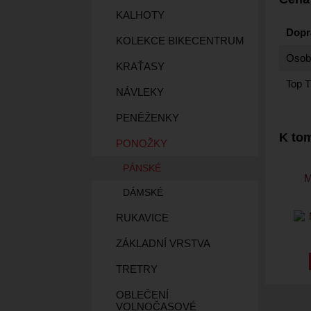
KALHOTY
Dopr
KOLEKCE BIKECENTRUM
Osobn
KRAŤASY
Top T
NÁVLEKY
PENĚŽENKY
K tom
PONOŽKY
PÁNSKÉ
M
DÁMSKÉ
RUKAVICE
ZÁKLADNÍ VRSTVA
TRETRY
OBLEČENÍ
VOLNOČASOVÉ