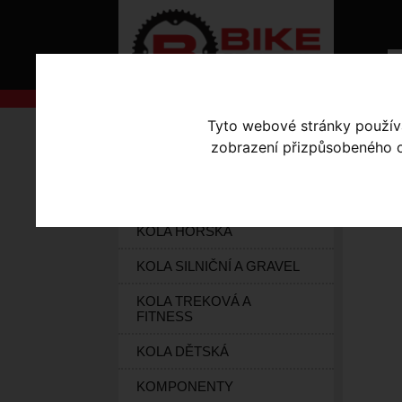
Tyto webové stránky používaj
AKCE
Úvodní s
zobrazení přizpůsobeného ob
KOLA S-WORKS
PO
ELEKTROKOLA
KOLA HORSKÁ
KOLA SILNIČNÍ A GRAVEL
KOLA TREKOVÁ A
FITNESS
KOLA DĚTSKÁ
KOMPONENTY