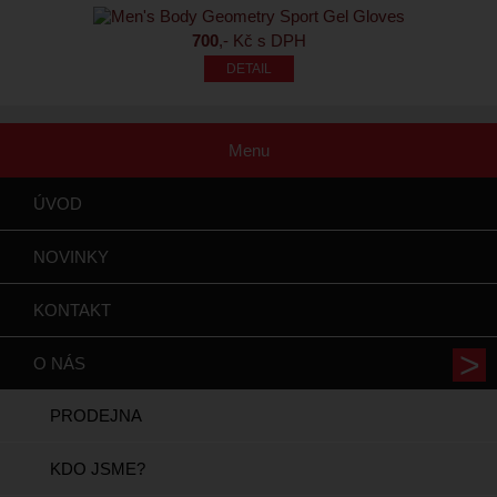
700
,- Kč s DPH
Menu
ÚVOD
NOVINKY
KONTAKT
O NÁS
PRODEJNA
KDO JSME?