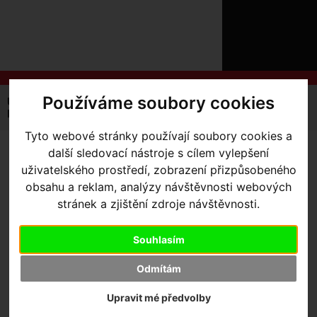
ÚVOD
NOVINKY
KONTAKT
O
NÁS
O
NÁKUPU
SLUŽBY
REGISTRACE
Používáme soubory cookies
Úvodní strana
Výbava pro jezdce
Ponožky
PŘIHLÁŠ
Pánské
Reflect Tall Socks
✖
Tyto webové stránky používají soubory cookies a
PŘIHLAŠOVAC
další sledovací nástroje s cílem vylepšení
REFLECT TALL SOCKS
-
HESLO
uživatelského prostředí, zobrazení přizpůsobeného
Black Small/Medium
obsahu a reklam, analýzy návštěvnosti webových
ZTRATILI JST
stránek a zjištění zdroje návštěvnosti.
Výrobce:
Specialized
Souhlasím
Kód výrobce:
64717-0822
Skladem:
Ano, v Olomouci
Odmítám
Dodací lhůta:
IHNED
Záruční lhůta:
24 měsíců
Upravit mé předvolby
699
,- Kč s DPH