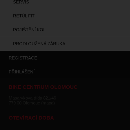
SERVIS
RETÜL FIT
POJIŠTĚNÍ KOL
PRODLOUŽENÁ ZÁRUKA
REGISTRACE
PŘIHLÁŠENÍ
BIKE CENTRUM OLOMOUC
Masarykova třída 821/46
779 00 Olomouc (
mapa
)
OTEVÍRACÍ DOBA