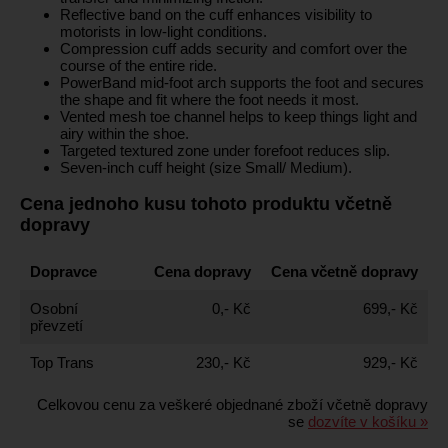
Reflective band on the cuff enhances visibility to
motorists in low-light conditions.
Compression cuff adds security and comfort over the
course of the entire ride.
PowerBand mid-foot arch supports the foot and secures
the shape and fit where the foot needs it most.
Vented mesh toe channel helps to keep things light and
airy within the shoe.
Targeted textured zone under forefoot reduces slip.
Seven-inch cuff height (size Small/ Medium).
Cena jednoho kusu tohoto produktu včetně
dopravy
Dopravce
Cena dopravy
Cena včetně dopravy
Osobní
0,- Kč
699,- Kč
převzetí
Top Trans
230,- Kč
929,- Kč
Celkovou cenu za veškeré objednané zboží včetně dopravy
se
dozvíte v košíku »