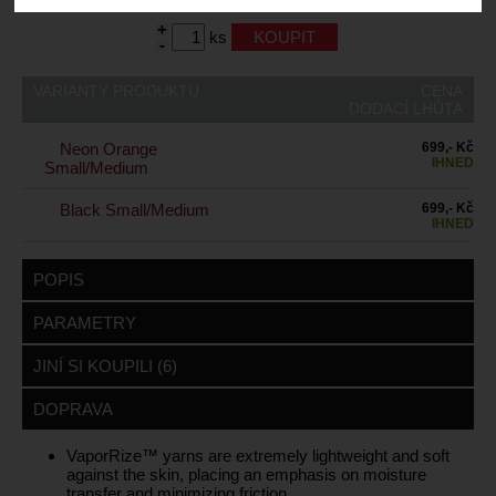
+
ks
-
VARIANTY PRODUKTU
CENA
DODACÍ LHŮTA
Neon Orange
699,- Kč
IHNED
Small/Medium
Black Small/Medium
699,- Kč
IHNED
POPIS
PARAMETRY
JINÍ SI KOUPILI (6)
DOPRAVA
VaporRize™ yarns are extremely lightweight and soft
against the skin, placing an emphasis on moisture
transfer and minimizing friction.