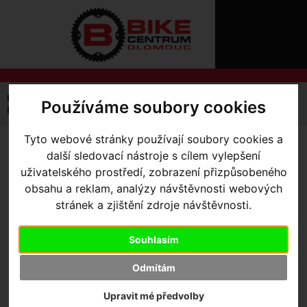
ÚVOD
NOVINKY
KONTAKT
O
NÁS
O
NÁKUPU
SLUŽBY
REGISTRACE
Úvodní strana
Výbava pro jezdce
Ponožky
Používáme soubory cookies
PŘIHLÁŠ
Pánské
Soft Air Road Mid Sock
✖
PŘIHLAŠOVAC
Tyto webové stránky používají soubory cookies a
SOFT AIR ROAD MID SOCK
-
další sledovací nástroje s cílem vylepšení
HESLO
uživatelského prostředí, zobrazení přizpůsobeného
Black S
obsahu a reklam, analýzy návštěvnosti webových
ZTRATILI JST
stránek a zjištění zdroje návštěvnosti.
Souhlasím
Výrobce:
Specialized
Kód výrobce:
64720-2702
Odmítám
Skladem:
Ano, v Olomouci
Dodací lhůta:
Upravit mé předvolby
IHNED