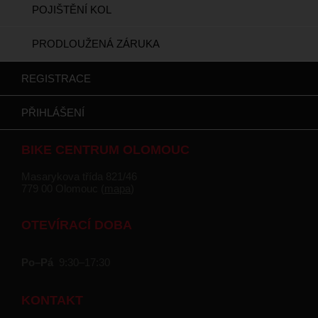
POJIŠTĚNÍ KOL
PRODLOUŽENÁ ZÁRUKA
REGISTRACE
PŘIHLÁŠENÍ
BIKE CENTRUM OLOMOUC
Masarykova třída 821/46
779 00 Olomouc (
mapa
)
OTEVÍRACÍ DOBA
Po–Pá
9:30–17:30
KONTAKT