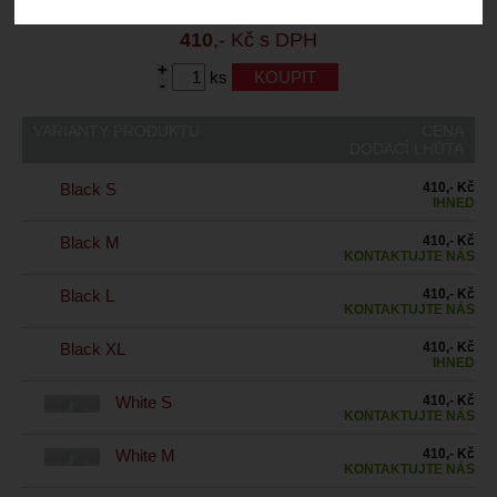
Záruční lhůta:
24 měsíců
410
,- Kč s DPH
+
ks
-
VARIANTY PRODUKTU
CENA
DODACÍ LHŮTA
Black S
410,- Kč
IHNED
Black M
410,- Kč
KONTAKTUJTE NÁS
Black L
410,- Kč
KONTAKTUJTE NÁS
Black XL
410,- Kč
IHNED
White S
410,- Kč
KONTAKTUJTE NÁS
White M
410,- Kč
KONTAKTUJTE NÁS