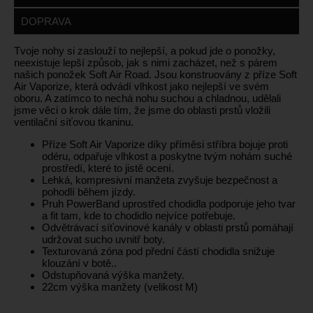
DOPRAVA
Tvoje nohy si zaslouží to nejlepší, a pokud jde o ponožky,
neexistuje lepší způsob, jak s nimi zacházet, než s párem
našich ponožek Soft Air Road. Jsou konstruovány z příze Soft
Air Vaporize, která odvádí vlhkost jako nejlepší ve svém
oboru. A zatímco to nechá nohu suchou a chladnou, udělali
jsme věci o krok dále tím, že jsme do oblasti prstů vložili
ventilační síťovou tkaninu.
Příze Soft Air Vaporize díky příměsi stříbra bojuje proti
odéru, odpařuje vlhkost a poskytne tvým nohám suché
prostředí, které to jistě ocení.
Lehká, kompresivní manžeta zvyšuje bezpečnost a
pohodlí během jízdy.
Pruh PowerBand uprostřed chodidla podporuje jeho tvar
a fit tam, kde to chodidlo nejvíce potřebuje.
Odvětrávací síťovinové kanály v oblasti prstů pomáhají
udržovat sucho uvnitř boty.
Texturovaná zóna pod přední částí chodidla snižuje
klouzání v botě..
Odstupňovaná výška manžety.
22cm výška manžety (velikost M)