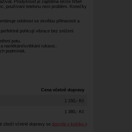
zažívat. Prodyšnost je zajištěna skrze hřbet
ec, používání telefonu není problém. Konečky
mbinuje odolnost se skvělou přilnavostí a
perfektně pohlcují vibrace bez snížení
tření potu.
 navlékání/svlékání rukavic.
ých podmínek.
Cena včetně dopravy
1 150,- Kč
1 380,- Kč
é zboží včetně dopravy se
dozvíte v košíku »