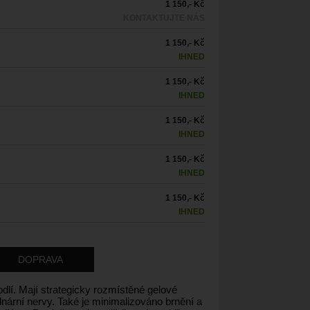
1 150,- Kč
KONTAKTUJTE NÁS
1 150,- Kč
IHNED
1 150,- Kč
IHNED
1 150,- Kč
IHNED
1 150,- Kč
IHNED
1 150,- Kč
IHNED
DOPRAVA
lí. Mají strategicky rozmístěné gelové
lnární nervy. Také je minimalizováno brnění a