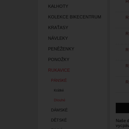
Hy
KALHOTY
KOLEKCE BIKECENTRUM
R
KRAŤASY
R
NÁVLEKY
PENĚŽENKY
R
PONOŽKY
R
RUKAVICE
PÁNSKÉ
R
Krátké
Dlouhé
DÁMSKÉ
Naše d
DĚTSKÉ
vycpávk