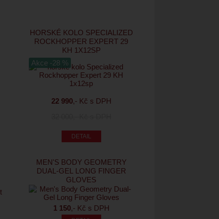
HORSKÉ KOLO SPECIALIZED
ROCKHOPPER EXPERT 29
KH 1X12SP
Akce -28 %
22 990
,- Kč s DPH
32 000
,- Kč s DPH
MEN'S BODY GEOMETRY
DUAL-GEL LONG FINGER
GLOVES
1 150
,- Kč s DPH