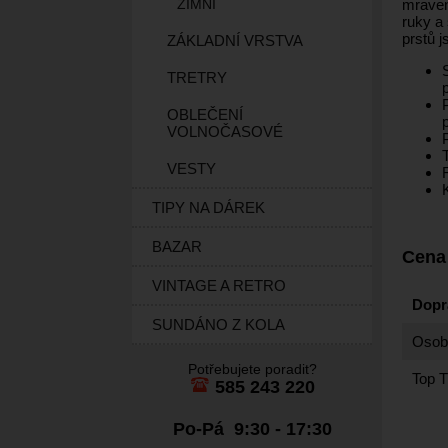
mravenč
ZIMNÍ
ruky a
prstů j
ZÁKLADNÍ VRSTVA
TRETRY
OBLEČENÍ
VOLNOČASOVÉ
VESTY
TIPY NA DÁREK
BAZAR
Cena
VINTAGE A RETRO
Dopr
SUNDÁNO Z KOLA
Osobn
Potřebujete poradit?
Top T
585 243 220
Po-Pá 9:30 - 17:30