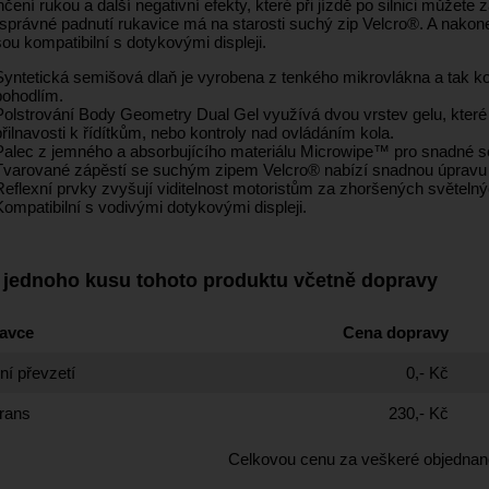
ení rukou a další negativní efekty, které při jízdě po silnici můžete 
 správné padnutí rukavice má na starosti suchý zip Velcro®. A nakon
sou kompatibilní s dotykovými displeji.
Syntetická semišová dlaň je vyrobena z tenkého mikrovlákna a tak ko
pohodlím.
Polstrování Body Geometry Dual Gel využívá dvou vrstev gelu, které 
přilnavosti k řídítkům, nebo kontroly nad ovládáním kola.
Palec z jemného a absorbujícího materiálu Microwipe™ pro snadné se
Tvarované zápěstí se suchým zipem Velcro® nabízí snadnou úpravu a
Reflexní prvky zvyšují viditelnost motoristům za zhoršených světeln
Kompatibilní s vodivými dotykovými displeji.
 jednoho kusu tohoto produktu včetně dopravy
avce
Cena dopravy
í převzetí
0,- Kč
rans
230,- Kč
Celkovou cenu za veškeré objednan