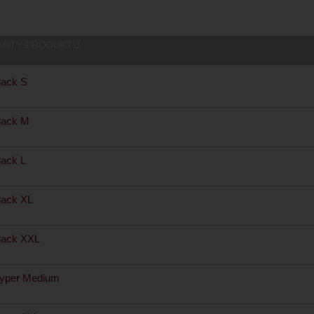
ANTY PRODUKTU
ack S
lack M
ack L
ack XL
lack XXL
yper Medium