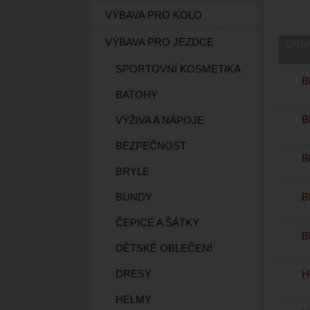
VÝBAVA PRO KOLO
VÝBAVA PRO JEZDCE
VARI
SPORTOVNÍ KOSMETIKA
Bl
BATOHY
B
VÝŽIVA A NÁPOJE
BEZPEČNOST
Bl
BRÝLE
Bl
BUNDY
ČEPICE A ŠÁTKY
B
DĚTSKÉ OBLEČENÍ
DRESY
H
HELMY