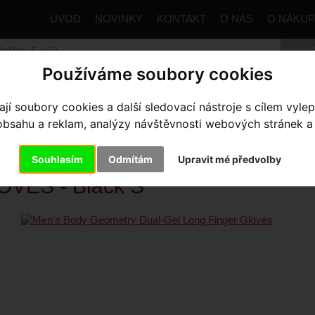
ÚVOD
NOVINKY
KONTAKT
O NÁS
O NÁKU
Používáme soubory cookies
trana
Výbava pro jezdce
Rukavice
Pánské
Dlouhé
í soubory cookies a další sledovací nástroje s cílem vylep
y Geometry Dual-Gel Long Finger Gloves
sahu a reklam, analýzy návštěvnosti webových stránek a z
N'S BODY GEOMETRY DUAL-G
Souhlasím
Odmítám
Upravit mé předvolby
OVES
- Black S