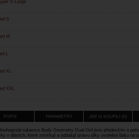
per X-Large
ed S
ed M
ed L
ed XL
ed XXL
POPIS
PARAMETRY
JINÍ SI KOUPILI (6)
louhoprsté rukavice Body Geometry Dual-Gel jsou především o pohod
y v dlaních, které zmírňují a oddalují únavu díky uvolnění tlaku na u