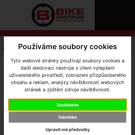
ÚVOD
NOVINKY
KONTAKT
O
NÁS
O
NÁKUPU
SLUŽBY
REGISTRACE
Úvodní strana
Výbava pro jezdce
Rukavice
Používáme soubory cookies
PŘIHLÁ
Pánské
Krátké
Body Geometry Dual-Gel Gloves
✖
PŘIHLAŠOVAC
Tyto webové stránky používají soubory cookies a
další sledovací nástroje s cílem vylepšení
BODY GEOMETRY DUAL-
HESL
uživatelského prostředí, zobrazení přizpůsobeného
GEL GLOVES
- Black/Carbon
obsahu a reklam, analýzy návštěvnosti webových
ZTRATILI JS
Grey Small
stránek a zjištění zdroje návštěvnosti.
Souhlasím
Výrobce:
Specialized
Odmítám
Kód výrobce:
Skladem:
Ne
Upravit mé předvolby
Dodací lhůta:
kontaktujte nás