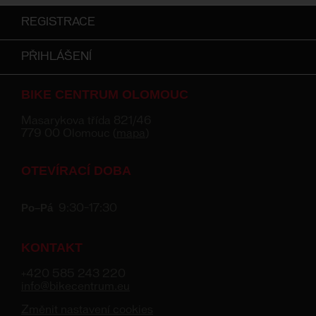
REGISTRACE
PŘIHLÁŠENÍ
BIKE CENTRUM OLOMOUC
Masarykova třída 821/46
779 00 Olomouc (
mapa
)
OTEVÍRACÍ DOBA
Po–Pá
9:30–17:30
KONTAKT
+420 585 243 220
info@bikecentrum.eu
Změnit nastavení cookies