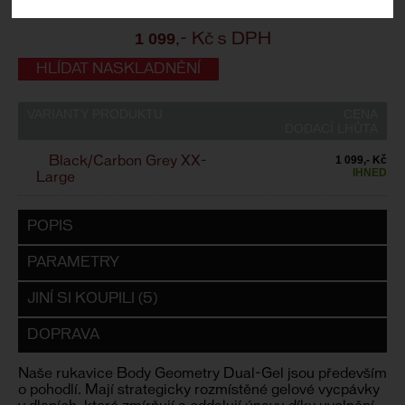
Záruční lhůta:
24 měsíců
1 099
,- Kč s DPH
HLÍDAT NASKLADNĚNÍ
VARIANTY PRODUKTU
CENA
DODACÍ LHŮTA
1 099,- Kč
Black/Carbon Grey XX-
IHNED
Large
POPIS
PARAMETRY
JINÍ SI KOUPILI (5)
DOPRAVA
Naše rukavice Body Geometry Dual-Gel jsou především
o pohodlí. Mají strategicky rozmístěné gelové vycpávky