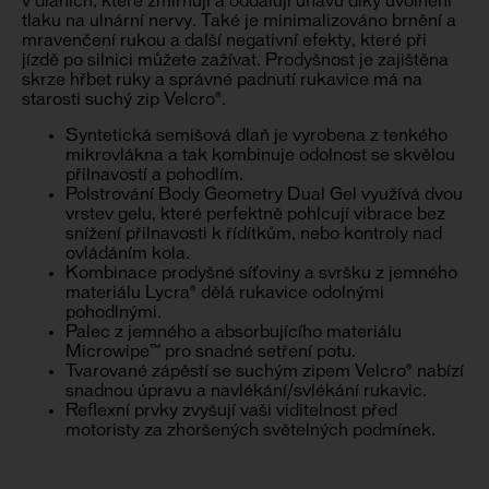
v dlaních, které zmírňují a oddalují únavu díky uvolnění
tlaku na ulnární nervy. Také je minimalizováno brnění a
mravenčení rukou a další negativní efekty, které při
jízdě po silnici můžete zažívat. Prodyšnost je zajištěna
skrze hřbet ruky a správné padnutí rukavice má na
starosti suchý zip Velcro®.
Syntetická semišová dlaň je vyrobena z tenkého
mikrovlákna a tak kombinuje odolnost se skvělou
přilnavostí a pohodlím.
Polstrování Body Geometry Dual Gel využívá dvou
vrstev gelu, které perfektně pohlcují vibrace bez
snížení přilnavosti k řídítkům, nebo kontroly nad
ovládáním kola.
Kombinace prodyšné síťoviny a svršku z jemného
materiálu Lycra® dělá rukavice odolnými
pohodlnými.
Palec z jemného a absorbujícího materiálu
Microwipe™ pro snadné setření potu.
Tvarované zápěstí se suchým zipem Velcro® nabízí
snadnou úpravu a navlékání/svlékání rukavic.
Reflexní prvky zvyšují vaši viditelnost před
motoristy za zhoršených světelných podmínek.