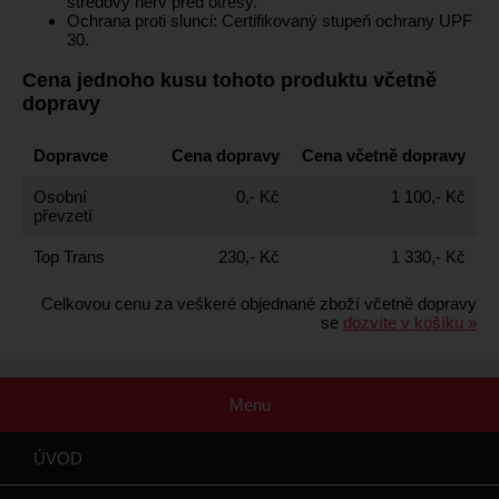
středový nerv před otřesy.
Ochrana proti slunci: Certifikovaný stupeň ochrany UPF
30.
Cena jednoho kusu tohoto produktu včetně
dopravy
Dopravce
Cena dopravy
Cena včetně dopravy
Osobní
0,- Kč
1 100,- Kč
převzetí
Top Trans
230,- Kč
1 330,- Kč
Celkovou cenu za veškeré objednané zboží včetně dopravy
se
dozvíte v košíku »
Menu
ÚVOD