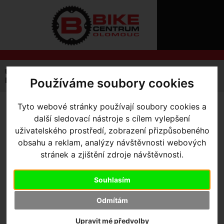
ÚVOD
NOVINKY
KONTAKT
O
NÁS
O
NÁKUPU
SLUŽBY
REGISTRACE
Úvodní strana
Výbava pro jezdce
Rukavice
PŘIHLÁŠ
Používáme soubory cookies
Pánské
Krátké
Castelli - krátké rukavice ESPRESSO
✖
PŘIHLAŠOVAC
Tyto webové stránky používají soubory cookies a
CASTELLI - KRÁTKÉ
další sledovací nástroje s cílem vylepšení
HESLO
RUKAVICE ESPRESSO
-
uživatelského prostředí, zobrazení přizpůsobeného
ZTRATILI JST
obsahu a reklam, analýzy návštěvnosti webových
SMOKY GRAY M
stránek a zjištění zdroje návštěvnosti.
Souhlasím
Výrobce:
Castelli
Kód výrobce:
4525023-021 M
Odmítám
Skladem:
Ano, v Olomouci
Dodací lhůta:
IHNED
Upravit mé předvolby