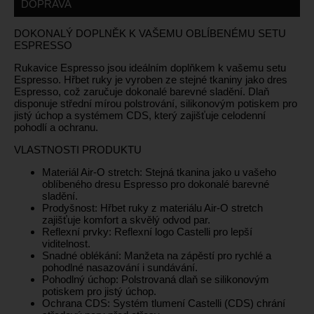
DOPRAVA
DOKONALÝ DOPLNĚK K VAŠEMU OBLÍBENÉMU SETU
ESPRESSO
Rukavice Espresso jsou ideálním doplňkem k vašemu setu
Espresso. Hřbet ruky je vyroben ze stejné tkaniny jako dres
Espresso, což zaručuje dokonalé barevné sladění. Dlaň
disponuje střední mírou polstrování, silikonovým potiskem pro
jistý úchop a systémem CDS, který zajišťuje celodenní
pohodlí a ochranu.
VLASTNOSTI PRODUKTU
Materiál Air-O stretch: Stejná tkanina jako u vašeho
oblíbeného dresu Espresso pro dokonalé barevné
sladění.
Prodyšnost: Hřbet ruky z materiálu Air-O stretch
zajišťuje komfort a skvělý odvod par.
Reflexní prvky: Reflexní logo Castelli pro lepší
viditelnost.
Snadné oblékání: Manžeta na zápěstí pro rychlé a
pohodlné nasazování i sundávání.
Pohodlný úchop: Polstrovaná dlaň se silikonovým
potiskem pro jistý úchop.
Ochrana CDS: Systém tlumení Castelli (CDS) chrání