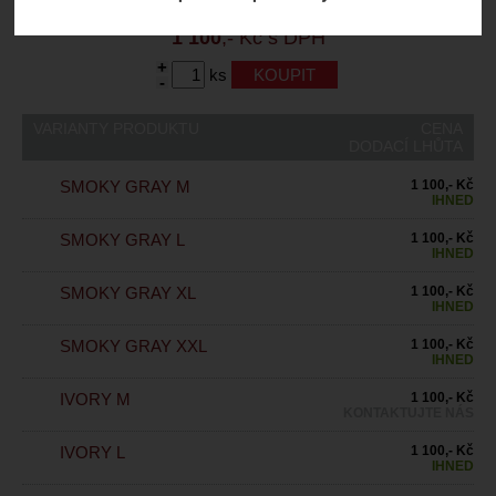
Záruční lhůta:
24 měsíců
1 100
,- Kč s DPH
+
ks
-
VARIANTY PRODUKTU
CENA
DODACÍ LHŮTA
SMOKY GRAY M
1 100,- Kč
IHNED
SMOKY GRAY L
1 100,- Kč
IHNED
SMOKY GRAY XL
1 100,- Kč
IHNED
SMOKY GRAY XXL
1 100,- Kč
IHNED
IVORY M
1 100,- Kč
KONTAKTUJTE NÁS
IVORY L
1 100,- Kč
IHNED