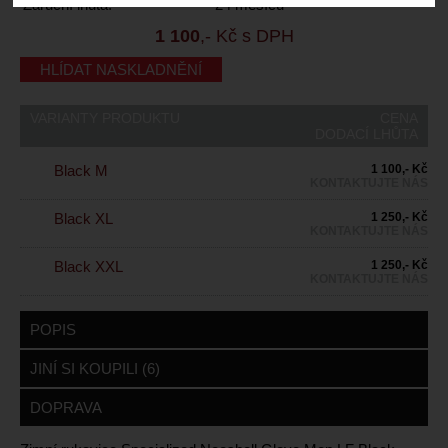
Záruční lhůta:
24 měsíců
1 100
,- Kč s DPH
HLÍDAT NASKLADNĚNÍ
VARIANTY PRODUKTU
CENA
DODACÍ LHŮTA
Black M
1 100,- Kč
KONTAKTUJTE NÁS
Black XL
1 250,- Kč
KONTAKTUJTE NÁS
Black XXL
1 250,- Kč
KONTAKTUJTE NÁS
POPIS
JINÍ SI KOUPILI (6)
DOPRAVA