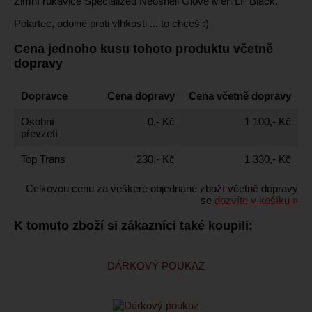
Zimní rukavice Specialized Neoshell Glove Men LF Black.
Polartec, odolné proti vlhkosti ... to chceš :)
Cena jednoho kusu tohoto produktu včetně
dopravy
Dopravce
Cena dopravy
Cena včetně dopravy
Osobní
0,- Kč
1 100,- Kč
převzetí
Top Trans
230,- Kč
1 330,- Kč
Celkovou cenu za veškeré objednané zboží včetně dopravy
se
dozvíte v košíku »
K tomuto zboží si zákazníci také koupili:
DÁRKOVÝ POUKAZ