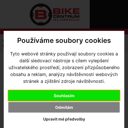
ÚVOD
NOVINKY
KONTAKT
O
NÁS
O
NÁKUPU
SLUŽBY
Používáme soubory cookies
REGISTRACE
Úvodní strana
Výbava pro jezdce
Rukavice
PŘIHLÁŠ
Pánské
Neoshell Glove Men LF Black M
✖
Tyto webové stránky používají soubory cookies a
PŘIHLAŠOVAC
další sledovací nástroje s cílem vylepšení
NEOSHELL GLOVE MEN LF
uživatelského prostředí, zobrazení přizpůsobeného
HESLO
BLACK M
- Black M
obsahu a reklam, analýzy návštěvnosti webových
ZTRATILI JST
stránek a zjištění zdroje návštěvnosti.
Souhlasím
Výrobce:
Specialized
Odmítám
Kód výrobce:
67223-4603
Skladem:
Ne
Upravit mé předvolby
Dodací lhůta:
kontaktujte nás