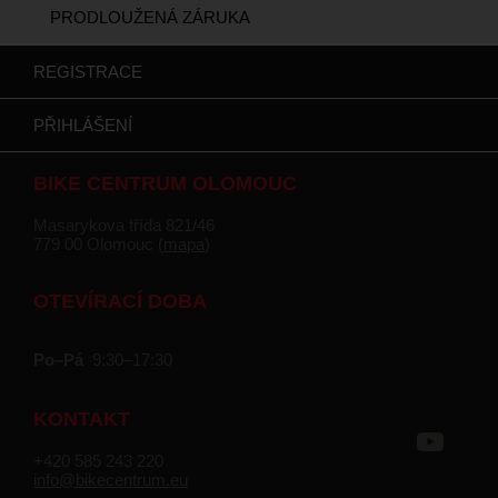
PRODLOUŽENÁ ZÁRUKA
REGISTRACE
PŘIHLÁŠENÍ
BIKE CENTRUM OLOMOUC
Masarykova třída 821/46
779 00 Olomouc (
mapa
)
OTEVÍRACÍ DOBA
Po–Pá
9:30–17:30
KONTAKT
+420 585 243 220
info@bikecentrum.eu