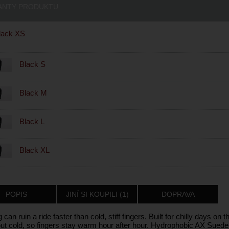
ANTY PRODUKTU
lack XS
Black S
Black M
Black L
Black XL
POPIS
JINÍ SI KOUPILI (1)
DOPRAVA
 can ruin a ride faster than cold, stiff fingers. Built for chilly days o
out cold, so fingers stay warm hour after hour. Hydrophobic AX Suede