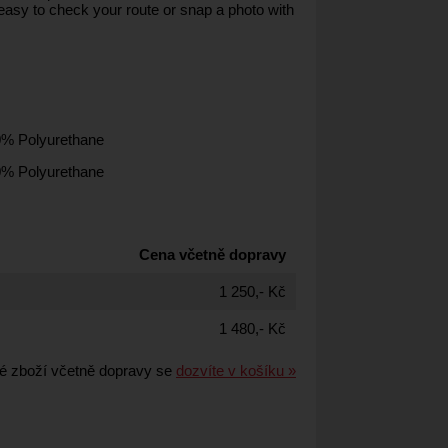
easy to check your route or snap a photo with
0% Polyurethane
0% Polyurethane
Cena včetně dopravy
1 250,- Kč
1 480,- Kč
é zboží včetně dopravy se
dozvíte v košíku »