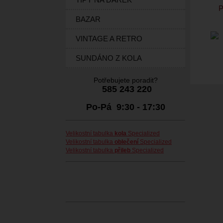
P
BAZAR
VINTAGE A RETRO
SUNDÁNO Z KOLA
Potřebujete poradit?
585 243 220
Po-Pá 9:30 - 17:30
Velikostní tabulka
kola
Specialized
Velikostní tabulka
oblečení
Specialized
Velikostní tabulka
přileb
Specialized