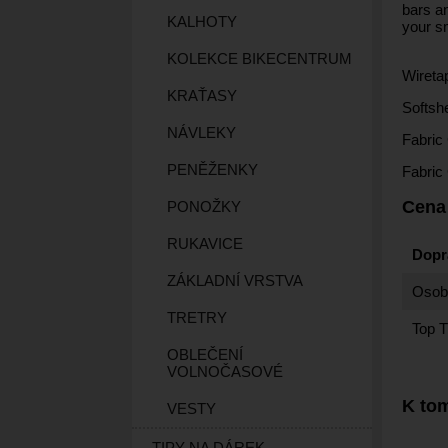
bars a
KALHOTY
your sm
KOLEKCE BIKECENTRUM
Wireta
KRAŤASY
Softshe
NÁVLEKY
Fabric
PENĚŽENKY
Fabric
Cena
PONOŽKY
RUKAVICE
Dopr
ZÁKLADNÍ VRSTVA
Osobn
TRETRY
Top T
OBLEČENÍ
VOLNOČASOVÉ
K tom
VESTY
TIPY NA DÁREK