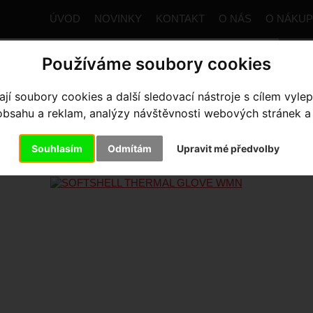
ÚVOD
NOVINKY
KONTAKT
O NÁS
O NÁKU
Používáme soubory cookies
í soubory cookies a další sledovací nástroje s cílem vylep
trana
Výbava pro jezdce
SOFTSHELL THERMAL GLOVE 
sahu a reklam, analýzy návštěvnosti webových stránek a z
FTSHELL THERMAL GLOVE W
Souhlasím
Odmítám
Upravit mé předvolby