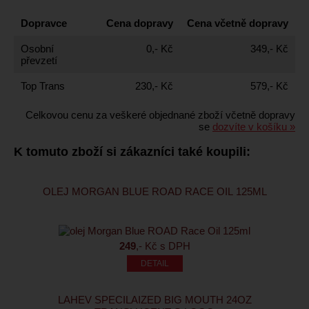
Dopravce
Cena dopravy
Cena včetně dopravy
Osobní
0,- Kč
349,- Kč
převzetí
Top Trans
230,- Kč
579,- Kč
Celkovou cenu za veškeré objednané zboží včetně dopravy
se
dozvíte v košíku »
K tomuto zboží si zákazníci také koupili:
OLEJ MORGAN BLUE ROAD RACE OIL 125ML
249
,- Kč s DPH
LAHEV SPECILAIZED BIG MOUTH 24OZ