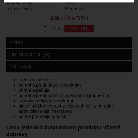
Dodací lhůta:
IHNED
Záruční lhůta:
24 měsíců
349
,- Kč s DPH
+
ks
-
POPIS
JINÍ SI KOUPILI (6)
DOPRAVA
krém na hýždě
pomáhá předcházet odřeninám
chrání a pečuje
pomáhá předcházet otlačeninám a puchýřům
s protizánětlivými složkami
hlavní složky: extrakt z alpských bylin, přírodní
esenciální oleje, heřmánek
pouze pro vnější použití
Cena jednoho kusu tohoto produktu včetně
dopravy