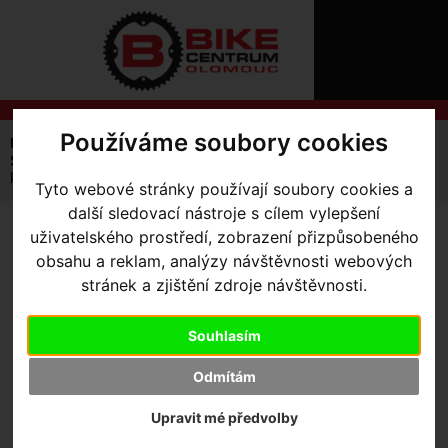
ÚVOD
NOVINKY
KONTAKT
O
NÁS
O
NÁKUPU
SLUŽBY
Používáme soubory cookies
REGISTRACE
Úvodní strana
Výbava pro jezdce
PŘIHLÁŠ
Sportovní kosmetika
✖
krém na sedací partie Sixtus Gesass 125ml
Tyto webové stránky používají soubory cookies a
PŘIHLAŠOVAC
další sledovací nástroje s cílem vylepšení
uživatelského prostředí, zobrazení přizpůsobeného
HESLO
KRÉM NA SEDACÍ PARTIE
obsahu a reklam, analýzy návštěvnosti webových
SIXTUS GESASS 125ML
ZTRATILI JST
stránek a zjištění zdroje návštěvnosti.
Souhlasím
U tohoto produktu je možné jen osobní převzetí nebo využití
Odmítám
služby BIKECENTRUM KURÝR.
Výrobce:
Sixtus
Upravit mé předvolby
Skladem:
Ano, v Olomouci