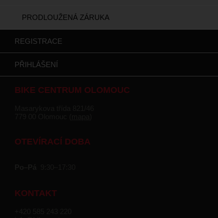
PRODLOUŽENÁ ZÁRUKA
REGISTRACE
PŘIHLÁŠENÍ
BIKE CENTRUM OLOMOUC
Masarykova třída 821/46
779 00 Olomouc (
mapa
)
OTEVÍRACÍ DOBA
Po–Pá
9:30–17:30
KONTAKT
+420 585 243 220