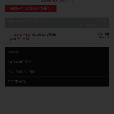
HLÍDAT NASKLADNĚNÍ
VARIANTY PRODUKTU
CENA
DODACÍ LHŮTA
SL-2 Ratchet Strap White
180,- Kč
IHNED
pair 90 MM
POPIS
PARAMETRY
JINÍ SI KOUPILI
DOPRAVA