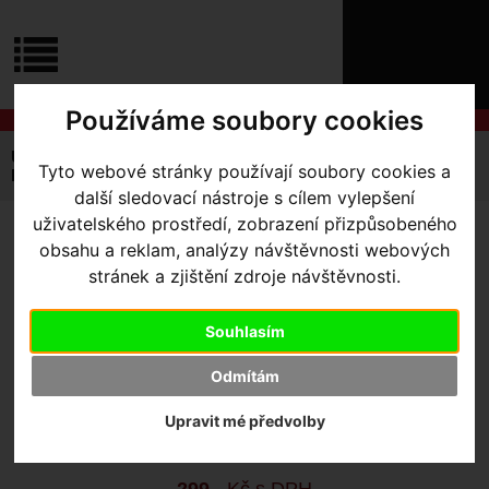
ÚVOD
NOVINKY
KONTAKT
O
NÁS
O
Používáme soubory cookies
NÁKUPU
SLUŽBY
REGISTRACE
Úvodní strana
Výbava pro jezdce
Tretry
Tyto webové stránky používají soubory cookies a
PŘIHLÁŠ
Doplňky
Ratchet Straps
✖
další sledovací nástroje s cílem vylepšení
PŘIHLAŠOVAC
uživatelského prostředí, zobrazení přizpůsobeného
RATCHET STRAPS
- Ratchet
obsahu a reklam, analýzy návštěvnosti webových
HESLO
stránek a zjištění zdroje návštěvnosti.
Strap Black pr STD 93 MM
ZTRATILI JST
Souhlasím
Výrobce:
Specialized
Odmítám
Kód výrobce:
Skladem:
Ne
Upravit mé předvolby
Dodací lhůta:
kontaktujte nás
Záruční lhůta:
24 měsíců
299
,- Kč s DPH