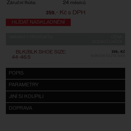
Záruční lhůta:
24 měsíců
359
,- Kč s DPH
HLÍDAT NASKLADNĚNÍ
VARIANTY PRODUKTU
CENA
DODACÍ LHŮTA
359,- Kč
BLK/BLK SHOE SIZE:
KONTAKTUJTE NÁS
44-46.5
POPIS
PARAMETRY
JINÍ SI KOUPILI
DOPRAVA