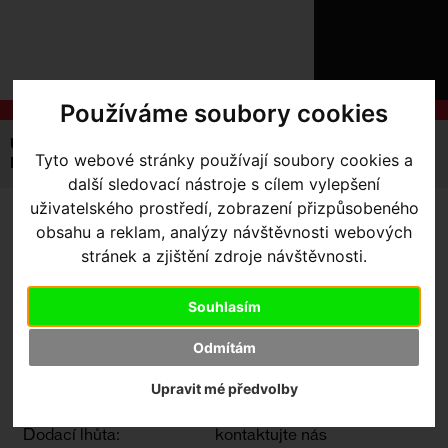
ÚVOD
NOVINKY
KONTAKT
O
NÁS
O
Používáme soubory cookies
NÁKUPU
SLUŽBY
REGISTRACE
Úvodní strana
Výbava pro jezdce
Tretry
Tyto webové stránky používají soubory cookies a
PŘIHLÁ
Doplňky
SL2 Replaceable Heel Tread
✖
další sledovací nástroje s cílem vylepšení
PŘIHLAŠOVAC
uživatelského prostředí, zobrazení přizpůsobeného
SL2 REPLACEABLE HEEL
obsahu a reklam, analýzy návštěvnosti webových
HESL
stránek a zjištění zdroje návštěvnosti.
TREAD
- BLK/BLK SHOE
ZTRATILI JS
SIZE: 36-43.5
Souhlasím
Odmítám
Výrobce:
Specialized
Upravit mé předvolby
Kód výrobce:
Skladem:
Ne
Dodací lhůta:
kontaktujte nás