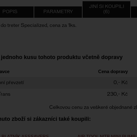
JINÍ SI KOUPILI
POPIS
PARAMETRY
(6)
do treter Specialized, cena za 1ks.
 jednoho kusu tohoto produktu včetně dopravy
avce
Cena dopravy
ní převzetí
0,- Kč
Trans
230,- Kč
Celkovou cenu za veškeré objednané z
uto zboží si zákazníci také koupili:
BLATNÍK ASSSAVERS
AIR TOOL MTB MINI PUMP