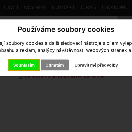
ÚVOD
NOVINKY
KONTAKT
O NÁS
O NÁKUPU
Používáme soubory cookies
trana
Výbava pro jezdce
Tretry
Doplňky
í soubory cookies a další sledovací nástroje s cílem vylep
špunty hro
sahu a reklam, analýzy návštěvnosti webových stránek a z
UNTY HROTY DO TRETER MTB
Souhlasím
Odmítám
Upravit mé předvolby