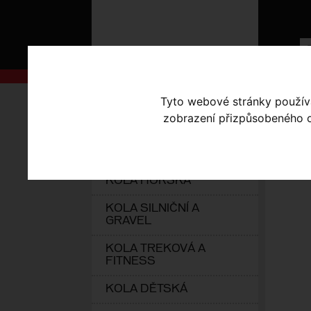
AKCE
Úvodní s
Tyto webové stránky používaj
zobrazení přizpůsobeného ob
KOLA S-WORKS
ŠP
ELEKTROKOLA
KOLA HORSKÁ
KOLA SILNIČNÍ A
GRAVEL
KOLA TREKOVÁ A
FITNESS
KOLA DĚTSKÁ