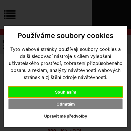
ÚVOD
NOVINKY
KONTAKT
O
NÁS
O
Používáme soubory cookies
NÁKUPU
SLUŽBY
REGISTRACE
Úvodní strana
Výbava pro jezdce
Tretry
MTB
PŘIHLÁŠ
2FO method MTB SHOE
Tyto webové stránky používají soubory cookies a
✖
další sledovací nástroje s cílem vylepšení
PŘIHLAŠOVAC
uživatelského prostředí, zobrazení přizpůsobeného
2FO METHOD MTB SHOE
-
HESLO
obsahu a reklam, analýzy návštěvnosti webových
BLK 44
stránek a zjištění zdroje návštěvnosti.
ZTRATILI JST
Souhlasím
Výrobce:
Specialized
Kód výrobce:
61623-6244
Odmítám
Skladem:
Ne
Dodací lhůta:
kontaktujte nás
Upravit mé předvolby
Záruční lhůta:
24 měsíců
800
,- Kč s DPH