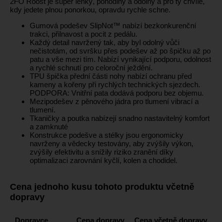
2FO Roost je super lehký, pohodlný a odolný a pro ty chvíle,
kdy jedete plnou ponorkou, opravdu rychle schne.
Gumová podešev SlipNot™ nabízí bezkonkurenční
trakci, přilnavost a pocit z pedálu.
Každý detail navržený tak, aby byl odolný vůči
nečistotám, od svršku přes podešev až po špičku až po
patu a vše mezi tím. Nabízí vynikající podporu, odolnost
a rychlé schnutí pro celoroční ježdění.
TPU špička přední části nohy nabízí ochranu před
kameny a kořeny při rychlých technických sjezdech.
PODPORA: Vnitřní pata dodává podporu bez objemu.
Mezipodešev z pěnového jádra pro tlumení vibrací a
tlumení.
Tkaničky a poutka nabízejí snadno nastavitelný komfort
a zamknuté
Konstrukce podešve a stélky jsou ergonomicky
navrženy a vědecky testovány, aby zvýšily výkon,
zvýšily efektivitu a snížily riziko zranění díky
optimalizaci zarovnání kyčlí, kolen a chodidel.
Cena jednoho kusu tohoto produktu včetně
dopravy
Dopravce
Cena dopravy
Cena včetně dopravy