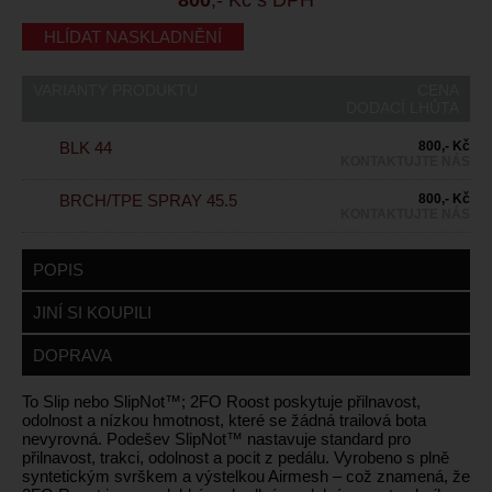
HLÍDAT NASKLADNĚNÍ
VARIANTY PRODUKTU
CENA
DODACÍ LHŮTA
BLK 44
800,- Kč
KONTAKTUJTE NÁS
BRCH/TPE SPRAY 45.5
800,- Kč
KONTAKTUJTE NÁS
POPIS
JINÍ SI KOUPILI
DOPRAVA
To Slip nebo SlipNot™; 2FO Roost poskytuje přilnavost,
odolnost a nízkou hmotnost, které se žádná trailová bota
nevyrovná. Podešev SlipNot™ nastavuje standard pro
přilnavost, trakci, odolnost a pocit z pedálu. Vyrobeno s plně
syntetickým svrškem a výstelkou Airmesh – což znamená, že