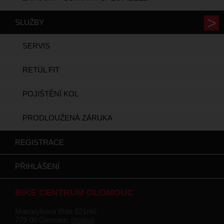
SLUŽBY
SERVIS
RETÜL FIT
POJIŠTĚNÍ KOL
PRODLOUŽENÁ ZÁRUKA
REGISTRACE
PŘIHLÁŠENÍ
BIKE CENTRUM OLOMOUC
Masarykova třída 821/46
779 00 Olomouc (
mapa
)