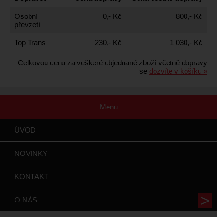
Osobní
0,- Kč
800,- Kč
převzetí
Top Trans
230,- Kč
1 030,- Kč
Celkovou cenu za veškeré objednané zboží včetně dopravy
se
dozvíte v košíku »
Menu
ÚVOD
NOVINKY
KONTAKT
O NÁS