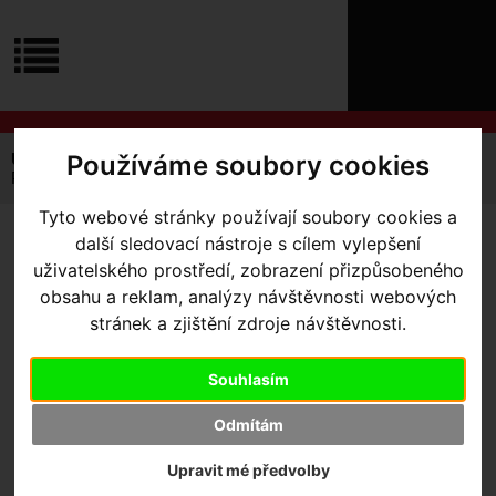
ÚVOD
NOVINKY
KONTAKT
O
NÁS
O
NÁKUPU
SLUŽBY
REGISTRACE
Používáme soubory cookies
Úvodní strana
Výbava pro jezdce
Tretry
MTB
PŘIHLÁŠ
Pánské XC tretry Northwave Hammer Plus Wide
✖
Tyto webové stránky používají soubory cookies a
PŘIHLAŠOVAC
další sledovací nástroje s cílem vylepšení
PÁNSKÉ XC TRETRY
HESLO
uživatelského prostředí, zobrazení přizpůsobeného
NORTHWAVE HAMMER
obsahu a reklam, analýzy návštěvnosti webových
ZTRATILI JST
stránek a zjištění zdroje návštěvnosti.
PLUS WIDE
- Black/Dark
Grey 43
Souhlasím
Odmítám
Upravit mé předvolby
Výrobce:
Northwave