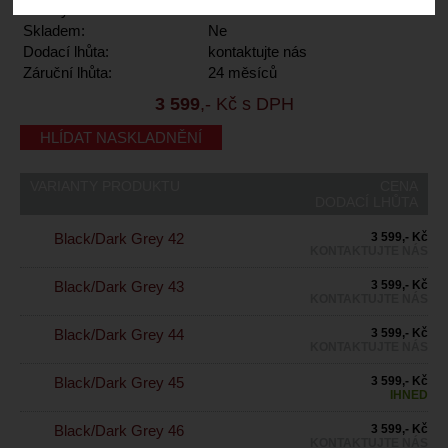
Kód výrobce:
80242028-19-43
Skladem:
Ne
Dodací lhůta:
kontaktujte nás
Záruční lhůta:
24 měsíců
3 599
,- Kč s DPH
HLÍDAT NASKLADNĚNÍ
VARIANTY PRODUKTU
CENA
DODACÍ LHŮTA
Black/Dark Grey 42
3 599,- Kč
KONTAKTUJTE NÁS
Black/Dark Grey 43
3 599,- Kč
KONTAKTUJTE NÁS
Black/Dark Grey 44
3 599,- Kč
KONTAKTUJTE NÁS
Black/Dark Grey 45
3 599,- Kč
IHNED
Black/Dark Grey 46
3 599,- Kč
KONTAKTUJTE NÁS