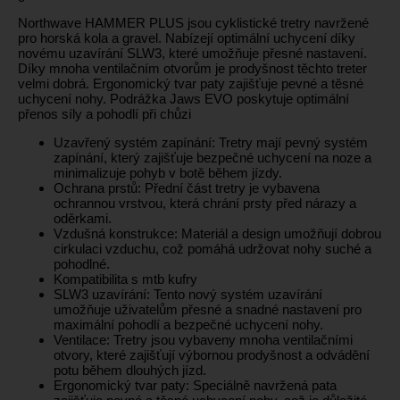
Northwave HAMMER PLUS jsou cyklistické tretry navržené
pro horská kola a gravel. Nabízejí optimální uchycení díky
novému uzavírání SLW3, které umožňuje přesné nastavení.
Díky mnoha ventilačním otvorům je prodyšnost těchto treter
velmi dobrá. Ergonomický tvar paty zajišťuje pevné a těsné
uchycení nohy. Podrážka Jaws EVO poskytuje optimální
přenos síly a pohodlí při chůzi
Uzavřený systém zapínání: Tretry mají pevný systém
zapínání, který zajišťuje bezpečné uchycení na noze a
minimalizuje pohyb v botě během jízdy.
Ochrana prstů: Přední část tretry je vybavena
ochrannou vrstvou, která chrání prsty před nárazy a
oděrkami.
Vzdušná konstrukce: Materiál a design umožňují dobrou
cirkulaci vzduchu, což pomáhá udržovat nohy suché a
pohodlné.
Kompatibilita s mtb kufry
SLW3 uzavírání: Tento nový systém uzavírání
umožňuje uživatelům přesné a snadné nastavení pro
maximální pohodlí a bezpečné uchycení nohy.
Ventilace: Tretry jsou vybaveny mnoha ventilačními
otvory, které zajišťují výbornou prodyšnost a odvádění
potu během dlouhých jízd.
Ergonomický tvar paty: Speciálně navržená pata