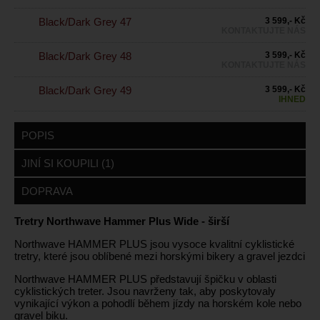
Black/Dark Grey 47
3 599,- Kč
KONTAKTUJTE NÁS
Black/Dark Grey 48
3 599,- Kč
KONTAKTUJTE NÁS
Black/Dark Grey 49
3 599,- Kč
IHNED
POPIS
JINÍ SI KOUPILI (1)
DOPRAVA
Tretry Northwave Hammer Plus Wide - širší
Northwave HAMMER PLUS jsou vysoce kvalitní cyklistické
tretry, které jsou oblíbené mezi horskými bikery a gravel jezdci
Northwave HAMMER PLUS představují špičku v oblasti
cyklistických treter. Jsou navrženy tak, aby poskytovaly
vynikající výkon a pohodlí během jízdy na horském kole nebo
gravel biku.