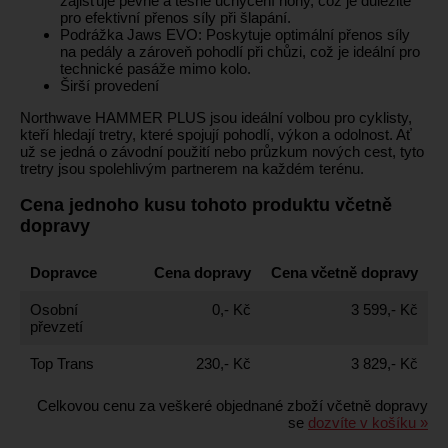
zajišťuje pevné a těsné uchycení nohy, což je důležité
pro efektivní přenos síly při šlapání.
Podrážka Jaws EVO: Poskytuje optimální přenos síly
na pedály a zároveň pohodlí při chůzi, což je ideální pro
technické pasáže mimo kolo.
Širší provedení
Northwave HAMMER PLUS jsou ideální volbou pro cyklisty,
kteří hledají tretry, které spojují pohodlí, výkon a odolnost. Ať
už se jedná o závodní použití nebo průzkum nových cest, tyto
tretry jsou spolehlivým partnerem na každém terénu.
Cena jednoho kusu tohoto produktu včetně
dopravy
Dopravce
Cena dopravy
Cena včetně dopravy
Osobní
0,- Kč
3 599,- Kč
převzetí
Top Trans
230,- Kč
3 829,- Kč
Celkovou cenu za veškeré objednané zboží včetně dopravy
se
dozvíte v košíku »