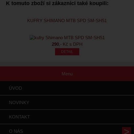
K tomuto zboží si zákazníci také koupili:
KUFRY SHIMANO MTB SPD SM-SH51
290
,- Kč s DPH
Menu
ÚVOD
NOVINKY
KONTAKT
O NÁS