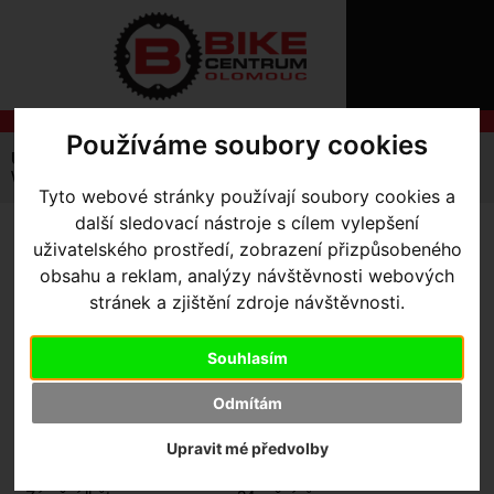
ÚVOD
NOVINKY
KONTAKT
O
NÁS
O
NÁKUPU
SLUŽBY
Používáme soubory cookies
REGISTRACE
Úvodní strana
Výbava pro jezdce
Vesty
Dámské
PŘIHLÁŠ
Women's Utility Reversible Vest
✖
Tyto webové stránky používají soubory cookies a
PŘIHLAŠOVAC
další sledovací nástroje s cílem vylepšení
WOMEN'S UTILITY
uživatelského prostředí, zobrazení přizpůsobeného
HESLO
obsahu a reklam, analýzy návštěvnosti webových
REVERSIBLE VEST
-
stránek a zjištění zdroje návštěvnosti.
ZTRATILI JST
Black/Neon Pink XS
Souhlasím
Odmítám
Výrobce:
Specialized
Kód výrobce:
Upravit mé předvolby
Skladem:
Ne
Dodací lhůta:
kontaktujte nás