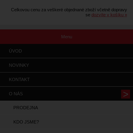
Celkovou cenu za veškeré objednané zboží včetně dopravy
se
dozvíte v košíku »
Menu
ÚVOD
NOVINKY
KONTAKT
O NÁS
PRODEJNA
KDO JSME?