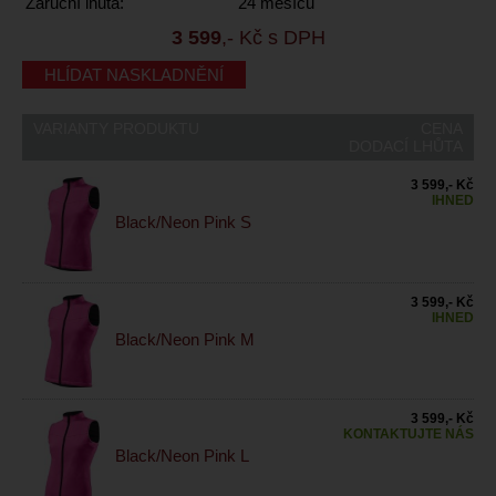
Záruční lhůta:
24 měsíců
3 599
,- Kč s DPH
HLÍDAT NASKLADNĚNÍ
VARIANTY PRODUKTU
CENA
DODACÍ LHŮTA
3 599,- Kč
IHNED
Black/Neon Pink S
3 599,- Kč
IHNED
Black/Neon Pink M
3 599,- Kč
KONTAKTUJTE NÁS
Black/Neon Pink L