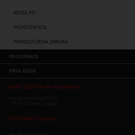
RETÜL FIT
POJIŠTĚNÍ KOL
PRODLOUŽENÁ ZÁRUKA
REGISTRACE
PŘIHLÁŠENÍ
BIKE CENTRUM OLOMOUC
Masarykova třída 821/46
779 00 Olomouc (
mapa
)
OTEVÍRACÍ DOBA
Po–Pá
9:30–17:30