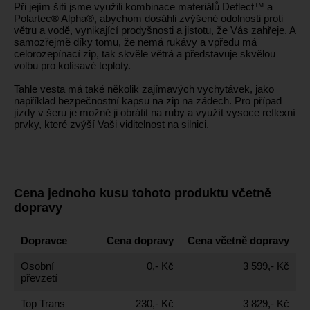
Při jejím šití jsme využili kombinace materiálů Deflect™ a
Polartec® Alpha®, abychom dosáhli zvýšené odolnosti proti
větru a vodě, vynikající prodyšnosti a jistotu, že Vás zahřeje. A
samozřejmě díky tomu, že nemá rukávy a vpředu má
celorozepínací zip, tak skvěle větrá a představuje skvělou
volbu pro kolísavé teploty.
Tahle vesta má také několik zajímavých vychytávek, jako
například bezpečnostní kapsu na zip na zádech. Pro případ
jízdy v šeru je možné ji obrátit na ruby a využít vysoce reflexní
prvky, které zvýší Vaši viditelnost na silnici.
Cena jednoho kusu tohoto produktu včetně
dopravy
Dopravce
Cena dopravy
Cena včetně dopravy
Osobní
0,- Kč
3 599,- Kč
převzetí
Top Trans
230,- Kč
3 829,- Kč