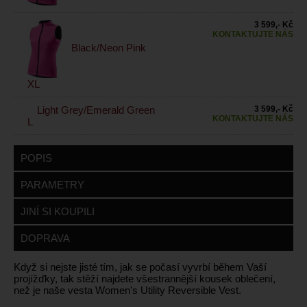
3 599,- Kč
KONTAKTUJTE NÁS
Black/Neon Pink
XL
Light Grey/Emerald Green
3 599,- Kč
KONTAKTUJTE NÁS
L
POPIS
PARAMETRY
JINÍ SI KOUPILI
DOPRAVA
Když si nejste jisté tím, jak se počasí vyvrbí během Vaší
projížďky, tak stěží najdete všestrannější kousek oblečení,
než je naše vesta Women's Utility Reversible Vest.