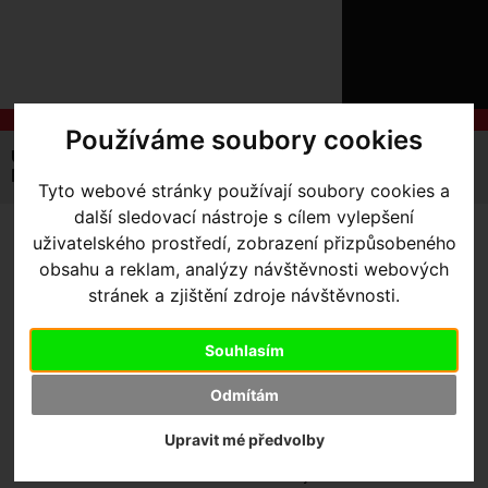
ÚVOD
NOVINKY
KONTAKT
O
NÁS
O
NÁKUPU
SLUŽBY
Používáme soubory cookies
REGISTRACE
Úvodní strana
Výbava pro jezdce
Vesty
Pánské
PŘIHLÁ
Men's Deflect Wind Vest
Tyto webové stránky používají soubory cookies a
✖
další sledovací nástroje s cílem vylepšení
PŘIHLAŠOVAC
uživatelského prostředí, zobrazení přizpůsobeného
MEN'S DEFLECT WIND
HESL
obsahu a reklam, analýzy návštěvnosti webových
VEST
- Black SM
stránek a zjištění zdroje návštěvnosti.
ZTRATILI JS
Souhlasím
Odmítám
Výrobce:
Specialized
Kód výrobce:
Upravit mé předvolby
Skladem:
Ne
Dodací lhůta:
kontaktujte nás