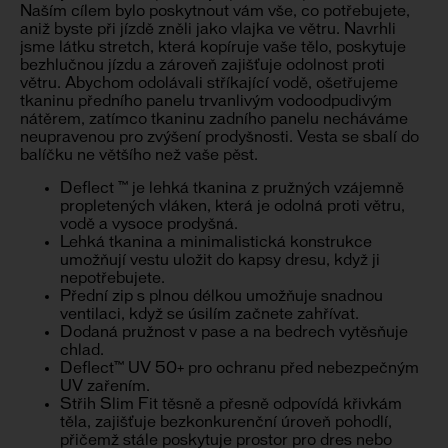
Naším cílem bylo poskytnout vám vše, co potřebujete,
aniž byste při jízdě zněli jako vlajka ve větru. Navrhli
jsme látku stretch, která kopíruje vaše tělo, poskytuje
bezhlučnou jízdu a zároveň zajišťuje odolnost proti
větru. Abychom odolávali stříkající vodě, ošetřujeme
tkaninu předního panelu trvanlivým vodoodpudivým
nátěrem, zatímco tkaninu zadního panelu necháváme
neupravenou pro zvýšení prodyšnosti. Vesta se sbalí do
balíčku ne většího než vaše pěst.
Deflect ™ je lehká tkanina z pružných vzájemně
propletených vláken, která je odolná proti větru,
vodě a vysoce prodyšná.
Lehká tkanina a minimalistická konstrukce
umožňují vestu uložit do kapsy dresu, když ji
nepotřebujete.
Přední zip s plnou délkou umožňuje snadnou
ventilaci, když se úsilím začnete zahřívat.
Dodaná pružnost v pase a na bedrech vytěsňuje
chlad.
Deflect™ UV 50+ pro ochranu před nebezpečným
UV zařením.
Střih Slim Fit těsně a přesně odpovídá křivkám
těla, zajišťuje bezkonkurenční úroveň pohodlí,
přičemž stále poskytuje prostor pro dres nebo