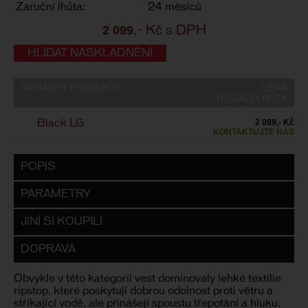
Záruční lhůta:
24 měsíců
2 099
,- Kč s DPH
HLÍDAT NASKLADNĚNÍ
VARIANTY PRODUKTU
CENA
DODACÍ LHŮTA
2 099,- Kč
Black LG
KONTAKTUJTE NÁS
POPIS
PARAMETRY
JINÍ SI KOUPILI
DOPRAVA
Obvykle v této kategorii vest dominovaly lehké textilie
ripstop, které poskytují dobrou odolnost proti větru a
stříkající vodě, ale přinášejí spoustu třepotání a hluku.