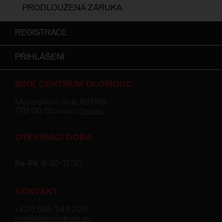
PRODLOUŽENÁ ZÁRUKA
REGISTRACE
PŘIHLÁŠENÍ
BIKE CENTRUM OLOMOUC
Masarykova třída 821/46
779 00 Olomouc (
mapa
)
OTEVÍRACÍ DOBA
Po–Pá
9:30–17:30
KONTAKT
+420 585 243 220
info@bikecentrum.eu