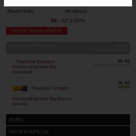
Dodací lhůta:
kontaktujte nás
Záruční lhůta:
24 měsíců
59
,- Kč s DPH
HLÍDAT NASKLADNĚNÍ
VARIANTY PRODUKTU
CENA
DODACÍ LHŮTA
Powerbar Energize
59,- Kč
KONTAKTUJTE NÁS
Advanced tyčinka 55g
Pomeranč
59,- Kč
IHNED
Powerbar Energize
Advanced tyčinka 55g Mocca
Almond
POPIS
JINÍ SI KOUPILI (6)