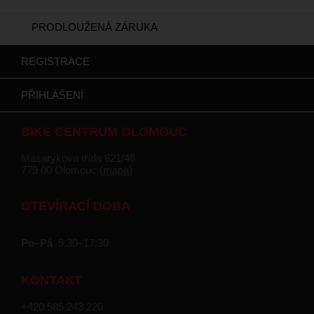
PRODLOUŽENÁ ZÁRUKA
REGISTRACE
PŘIHLÁŠENÍ
BIKE CENTRUM OLOMOUC
Masarykova třída 821/46
779 00 Olomouc (
mapa
)
OTEVÍRACÍ DOBA
Po–Pá
9:30–17:30
KONTAKT
+420 585 243 220