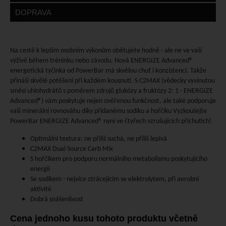
DOPRAVA
Na cestě k lepším osobním výkonům obětujete hodně - ale ne ve vaší
výživě během tréninku nebo závodu. Nová ENERGIZE Advanced®
energetická tyčinka od PowerBar má skvělou chuť i konzistenci. Takže
přináší skvělé potěšení při každém kousnutí. S C2MAX (vědecky vyvinutou
směsí uhlohydrátů s poměrem zdrojů glukózy a fruktózy 2: 1 - ENERGIZE
Advanced®) vám poskytuje nejen ověřenou funkčnost, ale také podporuje
vaši minerální rovnováhu díky přidanému sodíku a hořčíku Vyzkoušejte
PowerBar ENERGIZE Advanced® nyní ve čtyřech vzrušujících příchutích!
Optimální textura: ne příliš suchá, ne příliš lepivá
C2MAX Dual Source Carb Mix
S hořčíkem pro podporu normálního metabolismu poskytujícího
energii
Se sodíkem - nejvíce ztrácejícím se elektrolytem, při aerobní
aktivitě
Dobrá snášenlivost
Cena jednoho kusu tohoto produktu včetně