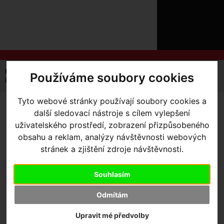
ÚVOD
NOVINKY
KONTAKT
O
NÁS
O
NÁKUPU
SLUŽBY
REGISTRACE
Úvodní strana
Výbava pro jezdce
Výživa a nápoje
Používáme soubory cookies
PŘIHLÁŠ
Powerbar Energize Advanced tyčinka 55g
✖
PŘIHLAŠOVAC
Tyto webové stránky používají soubory cookies a
POWERBAR ENERGIZE
další sledovací nástroje s cílem vylepšení
HESLO
uživatelského prostředí, zobrazení přizpůsobeného
ADVANCED TYČINKA 55G
-
obsahu a reklam, analýzy návštěvnosti webových
ZTRATILI JST
Powerbar Energize Advanced
stránek a zjištění zdroje návštěvnosti.
tyčinka 55g Pomeranč
Souhlasím
Odmítám
Výrobce:
Powerbar
Kód výrobce:
21031001
Upravit mé předvolby
Skladem:
Ne