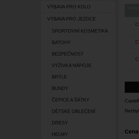
VÝBAVA PRO KOLO
VARI
VÝBAVA PRO JEZDCE
Ca
SPORTOVNÍ KOSMETIKA
Ca
BATOHY
BEZPEČNOST
Ca
VÝŽIVA A NÁPOJE
BRÝLE
BUNDY
ČEPICE A ŠÁTKY
Castell
Nezbyt
DĚTSKÉ OBLEČENÍ
DRESY
Cena
HELMY