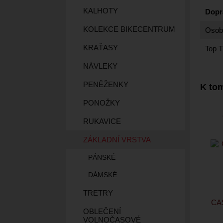
KALHOTY
Dopr
KOLEKCE BIKECENTRUM
Osobn
KRAŤASY
Top T
NÁVLEKY
PENĚŽENKY
K tom
PONOŽKY
RUKAVICE
ZÁKLADNÍ VRSTVA
PÁNSKÉ
DÁMSKÉ
TRETRY
CA
OBLEČENÍ
VOLNOČASOVÉ