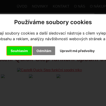
ÚVOD
NOVINKY
KONTAKT
O NÁS
O NÁKU
Používáme soubory cookies
í soubory cookies a další sledovací nástroje s cílem vylep
trana
Výbava pro jezdce
Základní vrstva
Castelli Quick-
sahu a reklam, analýzy návštěvnosti webových stránek a z
STELLI QUICK-STEP FUNKČNÍ 
Souhlasím
Odmítám
Upravit mé předvolby
telli Quick-Step funkční spodní tr