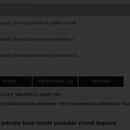
ANTY PRODUKTU
stelli Quick-Step funkční spodní triko M
stelli Quick-Step funkční spodní triko L
stelli Quick-Step funkční spodní triko XL
POPIS
JINÍ SI KOUPILI (6)
DOPRAVA
i Quick-Step funkční spodní triko
ný základ pod dres prověřený v těch nejdrsnějších podmínkách Tour, 
 jednoho kusu tohoto produktu včetně dopravy