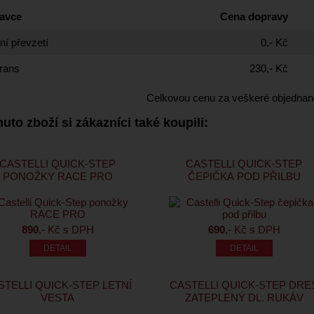
avce
Cena dopravy
í převzetí
0,- Kč
rans
230,- Kč
Celkovou cenu za veškeré objednan
uto zboží si zákazníci také koupili:
CASTELLI QUICK-STEP
CASTELLI QUICK-STEP
PONOŽKY RACE PRO
ČEPIČKA POD PŘILBU
890
,- Kč s DPH
690
,- Kč s DPH
STELLI QUICK-STEP LETNÍ
CASTELLI QUICK-STEP DRE
VESTA
ZATEPLENÝ DL. RUKÁV