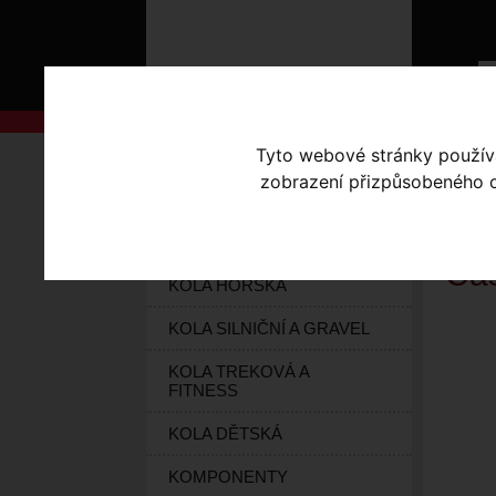
Tyto webové stránky používaj
AKCE
Úvodní s
zobrazení přizpůsobeného ob
KOLA S-WORKS
CA
ELEKTROKOLA
Cas
KOLA HORSKÁ
KOLA SILNIČNÍ A GRAVEL
KOLA TREKOVÁ A
FITNESS
KOLA DĚTSKÁ
KOMPONENTY