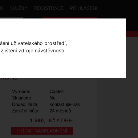
PU
SLUŽBY
REGISTRACE
PŘIHLÁŠENÍ
Celková cena:
0
,- Kč
šení uživatelského prostředí,
Step funkční spodní triko
jištění zdroje návštěvnosti.
SPODNÍ TRIKO
-
iko L
Výrobce:
Castelli
Skladem:
Ne
Dodací lhůta:
kontaktujte nás
Záruční lhůta:
24 měsíců
1 590
,- Kč s DPH
HLÍDAT NASKLADNĚNÍ