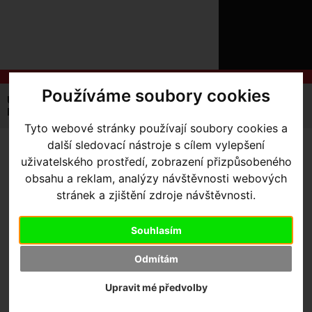
ÚVOD
NOVINKY
KONTAKT
O
NÁS
O
NÁKUPU
SLUŽBY
Používáme soubory cookies
REGISTRACE
Úvodní strana
Výbava pro jezdce
Základní vrstva
PŘIHLÁŠ
Pánské
Men’s Seamless Long Sleeve Baselayer
✖
Tyto webové stránky používají soubory cookies a
PŘIHLAŠOVAC
další sledovací nástroje s cílem vylepšení
MEN’S SEAMLESS LONG
uživatelského prostředí, zobrazení přizpůsobeného
HESLO
obsahu a reklam, analýzy návštěvnosti webových
SLEEVE BASELAYER
- White
ZTRATILI JST
stránek a zjištění zdroje návštěvnosti.
S/M
Souhlasím
Odmítám
Upravit mé předvolby