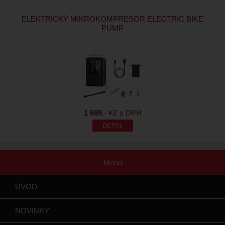
ELEKTRICKÝ MIKROKOMPRESOR ELECTRIC BIKE
PUMP
1 699
,- Kč s DPH
Menu
ÚVOD
NOVINKY