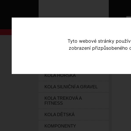
Tyto webové stránky používaj
AKCE
Úvodní s
zobrazení přizpůsobeného ob
KOLA S-WORKS
SE
ELEKTROKOLA
KOLA HORSKÁ
KOLA SILNIČNÍ A GRAVEL
KOLA TREKOVÁ A
FITNESS
KOLA DĚTSKÁ
KOMPONENTY