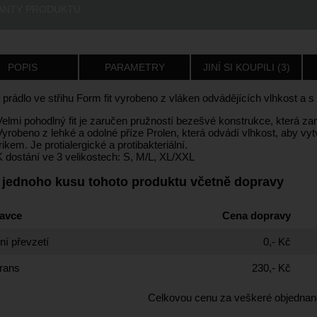
ANTY PRODUKTU
POPIS
PARAMETRY
JINÍ SI KOUPILI (3)
 prádlo ve střihu Form fit vyrobeno z vláken odvádějících vlhkost a 
Velmi pohodlný fit je zaručen pružností bezešvé konstrukce, která z
Vyrobeno z lehké a odolné příze Prolen, která odvádí vlhkost, aby vy
trikem. Je protialergické a protibakteriální.
K dostání ve 3 velikostech: S, M/L, XL/XXL
 jednoho kusu tohoto produktu včetně dopravy
avce
Cena dopravy
í převzetí
0,- Kč
rans
230,- Kč
Celkovou cenu za veškeré objednan