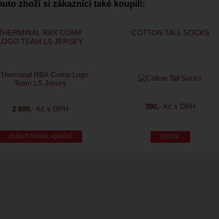
uto zboží si zákazníci také koupili:
THERMINAL RBX COMP
COTTON TALL SOCKS
LOGO TEAM LS JERSEY
390
,- Kč s DPH
2 699
,- Kč s DPH
HLÍDAT NASKLADNĚNÍ