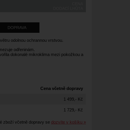
CENA
DODACÍ LHŮTA
DOPRAVA
s větru odolnou ochrannou vrstvou.
amezuje odřeninám.
tvořila dokonalé mikroklima mezi pokožkou a
Cena včetně dopravy
1 499,- Kč
1 729,- Kč
é zboží včetně dopravy se
dozvíte v košíku »