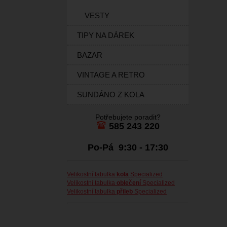
VESTY
TIPY NA DÁREK
BAZAR
VINTAGE A RETRO
SUNDÁNO Z KOLA
Potřebujete poradit?
585 243 220
Po-Pá 9:30 - 17:30
Velikostní tabulka
kola
Specialized
Velikostní tabulka
oblečení
Specialized
Velikostní tabulka
přileb
Specialized