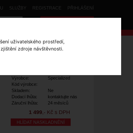
PU
SLUŽBY
REGISTRACE
PŘIHLÁŠENÍ
Celková cena:
0
,- Kč
šení uživatelského prostředí,
amless Underwear SS
jištění zdroje návštěvnosti.
ck Small
Výrobce:
Specialized
Kód výrobce:
Skladem:
Ne
Dodací lhůta:
kontaktujte nás
Záruční lhůta:
24 měsíců
1 499
,- Kč s DPH
HLÍDAT NASKLADNĚNÍ