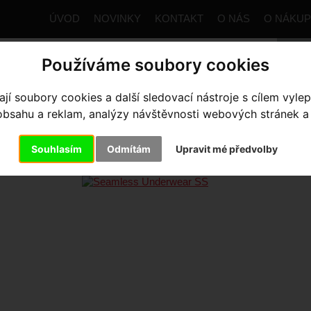
ÚVOD
NOVINKY
KONTAKT
O NÁS
O NÁKU
Používáme soubory cookies
í soubory cookies a další sledovací nástroje s cílem vylep
trana
Výbava pro jezdce
Základní vrstva
Pánské
Se
sahu a reklam, analýzy návštěvnosti webových stránek a z
AMLESS UNDERWEAR SS
- Bla
Souhlasím
Odmítám
Upravit mé předvolby