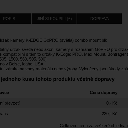
POPIS
JINÍ SI KOUPILI (6)
DOPRAVA
držák kamery K-EDGE GoPRO (světla) combo mount blk
atný držák světla nebo akční kamery s rozhraním GoPRO pro držáky 
je kompatibilní s těmito držáky K-Edge: PRO, Max Mount, Bontrager 
505, 1500, 560, 505, 500)
no v Boise, Idaho, USA.
tní záruka na vady materiálu nebo výroby. Vyloučeny jsou škody způ
 jednoho kusu tohoto produktu včetně dopravy
avce
Cena dopravy
í převzetí
0,- Kč
rans
230,- Kč
Celkovou cenu za veškeré objednan