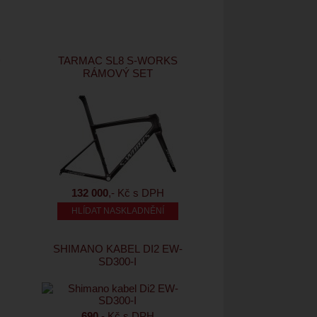
D
TARMAC SL8 S-WORKS
RÁMOVÝ SET
132 000
,- Kč s DPH
HLÍDAT NASKLADNĚNÍ
SHIMANO KABEL DI2 EW-
SD300-I
690
,- Kč s DPH