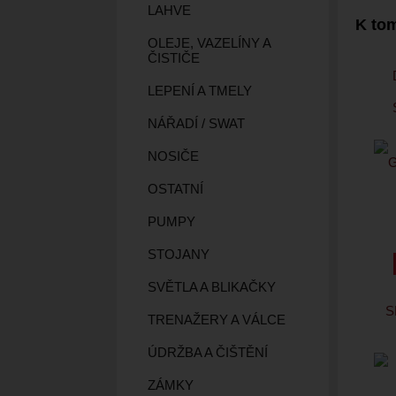
LAHVE
K tom
OLEJE, VAZELÍNY A
ČISTIČE
LEPENÍ A TMELY
NÁŘADÍ / SWAT
NOSIČE
OSTATNÍ
PUMPY
STOJANY
SVĚTLA A BLIKAČKY
S
TRENAŽERY A VÁLCE
ÚDRŽBA A ČIŠTĚNÍ
ZÁMKY