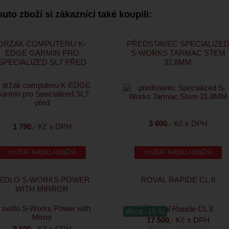
uto zboží si zákazníci také koupili:
DRŽÁK COMPUTERU K-
PŘEDSTAVEC SPECIALIZE
EDGE GARMIN PRO
S-WORKS TARMAC STEM
SPECIALIZED SL7 PŘED
31.8MM
3 600
,- Kč s DPH
1 790
,- Kč s DPH
HLÍDAT NASKLADNĚNÍ
HLÍDAT NASKLADNĚNÍ
EDLO S-WORKS POWER
ROVAL RAPIDE CL II
WITH MIRROR
Akce -15 %
17 500
,- Kč s DPH
20 600
,- Kč s DPH
9 500
,- Kč s DPH