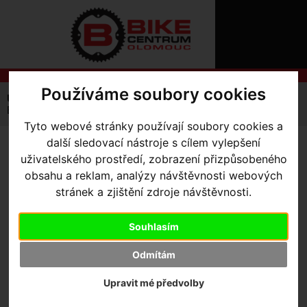
ÚVOD
NOVINKY
KONTAKT
O
NÁS
O
NÁKUPU
SLUŽBY
Používáme soubory cookies
REGISTRACE
Úvodní strana
Výbava pro kolo
Nářadí / SWAT
PŘIHLÁŠ
EMT 9 Tool
✖
Tyto webové stránky používají soubory cookies a
PŘIHLAŠOVAC
další sledovací nástroje s cílem vylepšení
EMT 9 TOOL
uživatelského prostředí, zobrazení přizpůsobeného
HESLO
obsahu a reklam, analýzy návštěvnosti webových
ZTRATILI JST
stránek a zjištění zdroje návštěvnosti.
Výrobce:
Specialized
Kód výrobce:
53219-2031
Souhlasím
Skladem:
Ne
Dodací lhůta:
kontaktujte nás
Odmítám
Záruční lhůta:
24 měsíců
699
,- Kč s DPH
Upravit mé předvolby
HLÍDAT NASKLADNĚNÍ