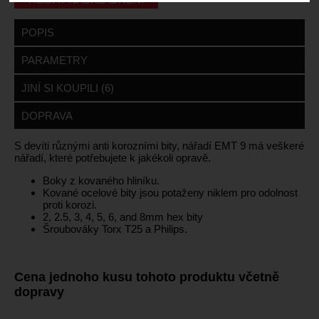
POPIS
PARAMETRY
JINÍ SI KOUPILI (6)
DOPRAVA
S devíti různými anti korozními bity, nářadí EMT 9 má veškeré
nářadí, které potřebujete k jakékoli opravě.
Boky z kovaného hliníku.
Kované ocelové bity jsou potaženy niklem pro odolnost
proti korozi.
2, 2.5, 3, 4, 5, 6, and 8mm hex bity
Šroubováky Torx T25 a Philips.
Cena jednoho kusu tohoto produktu včetně
dopravy