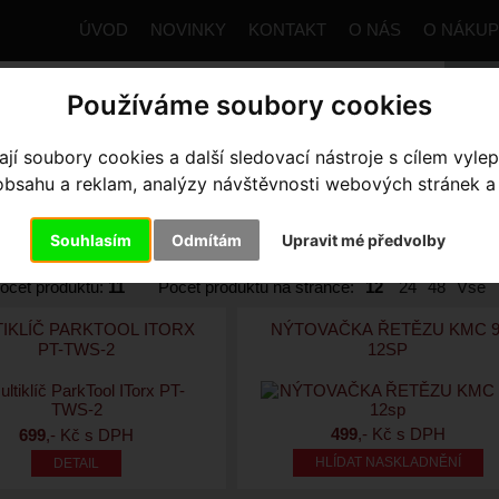
ÚVOD
NOVINKY
KONTAKT
O NÁS
O NÁKU
Používáme soubory cookies
í soubory cookies a další sledovací nástroje s cílem vylep
trana
Výbava pro kolo
Nářadí / SWAT
MTB
sahu a reklam, analýzy návštěvnosti webových stránek a z
dle:
Ceny
Názvu
Data
Souhlasím
Odmítám
Upravit mé předvolby
e výrobce
očet produktů:
11
Počet produktů na stránce:
12
24
48
Vše
IKLÍČ PARKTOOL ITORX
NÝTOVAČKA ŘETĚZU KMC 9
PT-TWS-2
12SP
499
,- Kč s DPH
699
,- Kč s DPH
HLÍDAT NASKLADNĚNÍ