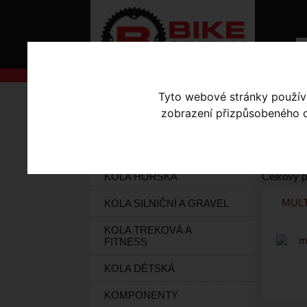
Tyto webové stránky používaj
AKCE
Úvodní s
zobrazení přizpůsobeného ob
Seřadit po
KOLA S-WORKS
ELEKTROKOLA
Vybrat dl
KOLA HORSKÁ
Celkový p
MULT
KOLA SILNIČNÍ A GRAVEL
KOLA TREKOVÁ A
FITNESS
KOLA DĚTSKÁ
KOMPONENTY