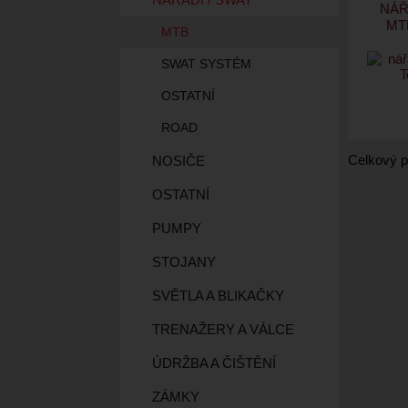
NÁŘ
MT
MTB
SWAT SYSTÉM
OSTATNÍ
ROAD
Celkový p
NOSIČE
OSTATNÍ
PUMPY
STOJANY
SVĚTLA A BLIKAČKY
TRENAŽERY A VÁLCE
ÚDRŽBA A ČIŠTĚNÍ
ZÁMKY