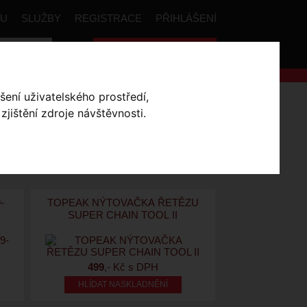
PU
SLUŽBY
REGISTRACE
PŘIHLÁŠENÍ
Celková cena:
0
,- Kč
šení uživatelského prostředí,
jištění zdroje návštěvnosti.
SKLADEM V OLOMOUCI
-
TOPEAK NÝTOVAČKA ŘETĚZU
SUPER CHAIN TOOL II
499
,- Kč s DPH
HLÍDAT NASKLADNĚNÍ