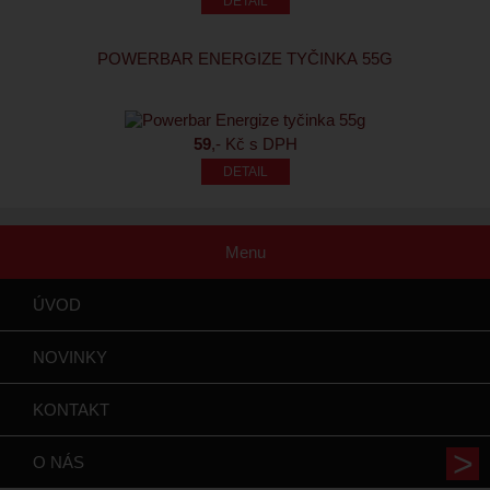
POWERBAR ENERGIZE TYČINKA 55G
59
,- Kč s DPH
Menu
ÚVOD
NOVINKY
KONTAKT
O NÁS