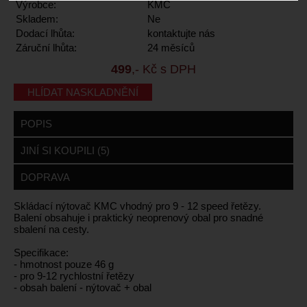
Výrobce:
KMC
Skladem:
Ne
Dodací lhůta:
kontaktujte nás
Záruční lhůta:
24 měsíců
499
,- Kč s DPH
HLÍDAT NASKLADNĚNÍ
POPIS
JINÍ SI KOUPILI (5)
DOPRAVA
Skládací nýtovač KMC vhodný pro 9 - 12 speed řetězy.
Balení obsahuje i praktický neoprenový obal pro snadné
sbalení na cesty.
Specifikace:
- hmotnost pouze 46 g
- pro 9-12 rychlostní řetězy
- obsah balení - nýtovač + obal