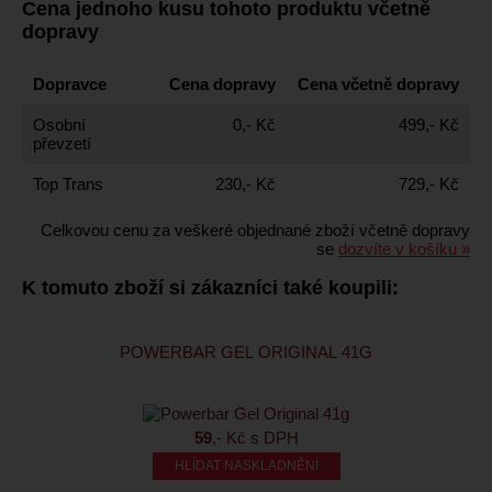
Cena jednoho kusu tohoto produktu včetně
dopravy
Dopravce
Cena dopravy
Cena včetně dopravy
Osobní
0,- Kč
499,- Kč
převzetí
Top Trans
230,- Kč
729,- Kč
Celkovou cenu za veškeré objednané zboží včetně dopravy
se
dozvíte v košíku »
K tomuto zboží si zákazníci také koupili:
POWERBAR GEL ORIGINAL 41G
59
,- Kč s DPH
HLÍDAT NASKLADNĚNÍ