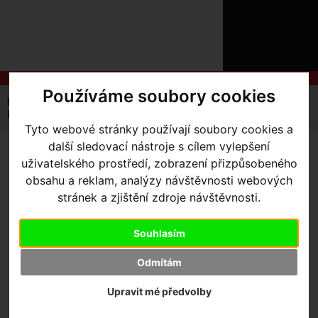
ÚVOD
NOVINKY
KONTAKT
O
NÁS
O
NÁKUPU
SLUŽBY
Používáme soubory cookies
REGISTRACE
Úvodní strana
Výbava pro kolo
Nářadí / SWAT
PŘIHLÁŠ
MTB
NÝTOVAČKA ŘETĚZU KMC 9-12sp
✖
Tyto webové stránky používají soubory cookies a
PŘIHLAŠOVAC
další sledovací nástroje s cílem vylepšení
NÝTOVAČKA ŘETĚZU KMC
uživatelského prostředí, zobrazení přizpůsobeného
HESLO
obsahu a reklam, analýzy návštěvnosti webových
9-12SP
ZTRATILI JST
stránek a zjištění zdroje návštěvnosti.
Souhlasím
Odmítám
Upravit mé předvolby