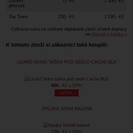
Osobní
0,- Kč
1 300,- Kč
převzetí
Top Trans
230,- Kč
1 530,- Kč
Celkovou cenu za veškeré objednané zboží včetně dopravy
se
dozvíte v košíku »
K tomuto zboží si zákazníci také koupili:
LIZARD SKINS TAŠKA POD SEDLO CACHE BLK
600
,- Kč s DPH
SPOJKA SRAM BALENÁ
175
,- Kč s DPH