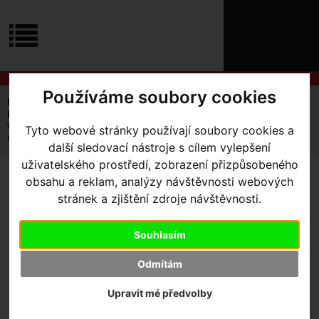
ÚVOD
NOVINKY
KONTAKT
O
NÁS
O
NÁKUPU
SLUŽBY
Používáme soubory cookies
REGISTRACE
Úvodní strana
Výbava pro kolo
Nářadí / SWAT
PŘIHLÁŠ
MTB
✖
WOLF TOOTH NÁŘADÍ 6-BIT HEX WRENCH MULTI-TOOL
Tyto webové stránky používají soubory cookies a
ČERNÁ
PŘIHLAŠOVAC
další sledovací nástroje s cílem vylepšení
uživatelského prostředí, zobrazení přizpůsobeného
HESLO
obsahu a reklam, analýzy návštěvnosti webových
WOLF TOOTH NÁŘADÍ 6-BIT
ZTRATILI JST
stránek a zjištění zdroje návštěvnosti.
HEX WRENCH MULTI-TOOL
ČERNÁ
Souhlasím
Odmítám
Upravit mé předvolby