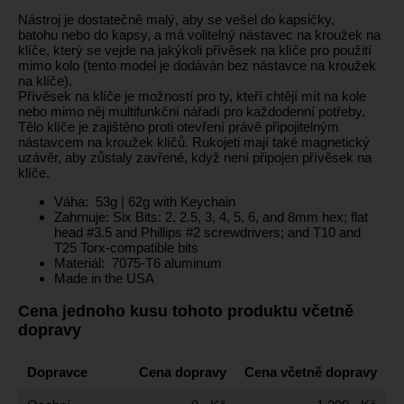
Nástroj je dostatečně malý, aby se vešel do kapsičky,
batohu nebo do kapsy, a má volitelný nástavec na kroužek na
klíče, který se vejde na jakýkoli přívěsek na klíče pro použití
mimo kolo (tento model je dodáván bez nástavce na kroužek
na klíče).
Přívěsek na klíče je možností pro ty, kteří chtějí mít na kole
nebo mimo něj multifunkční nářadí pro každodenní potřeby.
Tělo klíče je zajištěno proti otevření právě připojitelným
nástavcem na kroužek klíčů. Rukojeti mají také magnetický
uzávěr, aby zůstaly zavřené, když není připojen přívěsek na
klíče.
Váha: 53g | 62g with Keychain
Zahrnuje: Six Bits: 2, 2.5, 3, 4, 5, 6, and 8mm hex; flat
head #3.5 and Phillips #2 screwdrivers; and T10 and
T25 Torx-compatible bits
Materiál: 7075-T6 aluminum
Made in the USA
Cena jednoho kusu tohoto produktu včetně
dopravy
Dopravce
Cena dopravy
Cena včetně dopravy