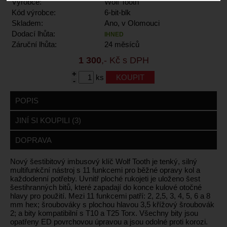
Výrobce:
Wolf Tooth
Kód výrobce:
6-bit-blk
Skladem:
Ano, v Olomouci
Dodací lhůta:
IHNED
Záruční lhůta:
24 měsíců
1 300
,- Kč s DPH
+
ks
-
POPIS
JINÍ SI KOUPILI (3)
DOPRAVA
Nový šestibitový imbusový klíč Wolf Tooth je tenký, silný
multifunkční nástroj s 11 funkcemi pro běžné opravy kol a
každodenní potřeby. Uvnitř ploché rukojeti je uloženo šest
šestihranných bitů, které zapadají do konce kulové otočné
hlavy pro použití. Mezi 11 funkcemi patří: 2, 2,5, 3, 4, 5, 6 a 8
mm hex; šroubováky s plochou hlavou 3,5 křížový šroubovák
2; a bity kompatibilní s T10 a T25 Torx. Všechny bity jsou
opatřeny ED povrchovou úpravou a jsou odolné proti korozi.