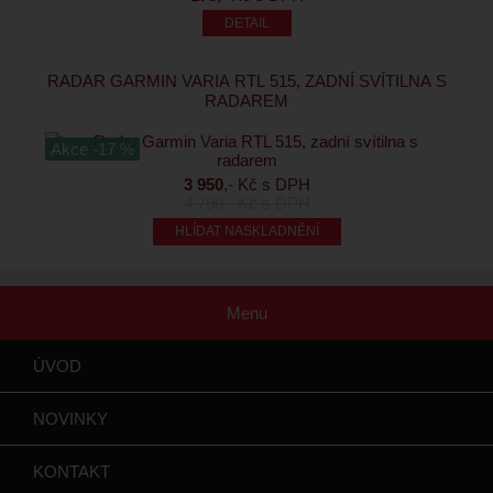
RADAR GARMIN VARIA RTL 515, ZADNÍ SVÍTILNA S
RADAREM
Akce -17 %
3 950
,- Kč s DPH
4 790
,- Kč s DPH
HLÍDAT NASKLADNĚNÍ
Menu
ÚVOD
NOVINKY
KONTAKT