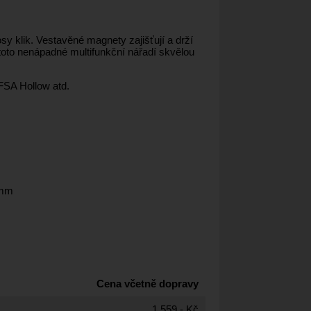
y klik. Vestavěné magnety zajišťují a drží
e toto nenápadné multifunkční nářadí skvělou
SA Hollow atd.
5mm
Cena včetně dopravy
1 559,- Kč