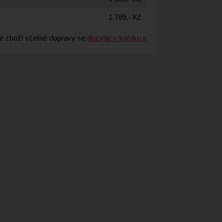
1 789,- Kč
é zboží včetně dopravy se
dozvíte v košíku »