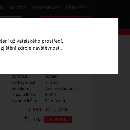
PU
SLUŽBY
REGISTRACE
PŘIHLÁŠENÍ
Celková cena:
0
,- Kč
šení uživatelského prostředí,
 NÁŘADÍ BB HIDEN TOOL
jištění zdroje návštěvnosti.
Výrobce:
Topeak
Kód výrobce:
TT2613
Skladem:
Ano, v Olomouci
Dodací lhůta:
IHNED
Záruční lhůta:
24 měsíců
1 559
,- Kč s DPH
+
ks
-