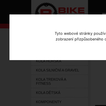
Tyto webové stránky používaj
AKCE
Úvodní s
zobrazení přizpůsobeného ob
KOLA S-WORKS
TO
ELEKTROKOLA
KOLA HORSKÁ
KOLA SILNIČNÍ A GRAVEL
KOLA TREKOVÁ A
FITNESS
KOLA DĚTSKÁ
KOMPONENTY