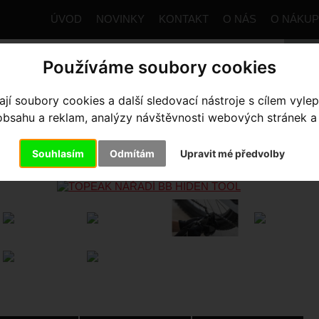
ÚVOD
NOVINKY
KONTAKT
O NÁS
O NÁKU
Používáme soubory cookies
í soubory cookies a další sledovací nástroje s cílem vylep
trana
Výbava pro kolo
Nářadí / SWAT
MTB
TOPEAK
sahu a reklam, analýzy návštěvnosti webových stránek a z
PEAK NÁŘADÍ BB HIDEN TOOL
Souhlasím
Odmítám
Upravit mé předvolby