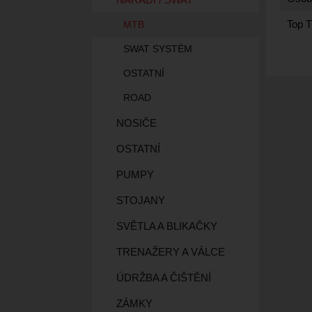
Top T
MTB
SWAT SYSTÉM
OSTATNÍ
ROAD
NOSIČE
OSTATNÍ
PUMPY
STOJANY
SVĚTLA A BLIKAČKY
TRENAŽERY A VÁLCE
ÚDRŽBA A ČIŠTĚNÍ
ZÁMKY