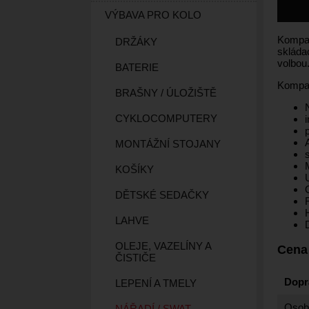
VÝBAVA PRO KOLO
Kompak
DRŽÁKY
skládac
volbou
BATERIE
Kompat
BRAŠNY / ÚLOŽIŠTĚ
CYKLOCOMPUTERY
MONTÁŽNÍ STOJANY
KOŠÍKY
DĚTSKÉ SEDAČKY
LAHVE
OLEJE, VAZELÍNY A
Cena
ČISTIČE
Dopr
LEPENÍ A TMELY
Osobn
NÁŘADÍ / SWAT