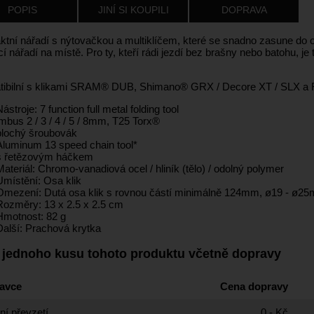
POPIS
JINÍ SI KOUPILI
DOPRAVA
tní nářadí s nýtovačkou a multiklíčem, které se snadno zasune do os
í nářadí na místě. Pro ty, kteří rádi jezdí bez brašny nebo batohu, j
.
ibilní s klikami SRAM® DUB, Shimano® GRX / Decore XT / SLX a F
Nástroje: 7 function full metal folding tool
imbus 2 / 3 / 4 / 5 / 8mm, T25 Torx®
plochý šroubovák
Aluminum 13 speed chain tool*
s řetězovým háčkem
Materiál: Chromo-vanadiová ocel / hliník (tělo) / odolný polymer
Umístění: Osa klik
Omezení: Dutá osa klik s rovnou částí minimálně 124mm, ø19 - ø2
Rozměry: 13 x 2.5 x 2.5 cm
Hmotnost: 82 g
Další: Prachová krytka
 jednoho kusu tohoto produktu včetně dopravy
avce
Cena dopravy
í převzetí
0,- Kč