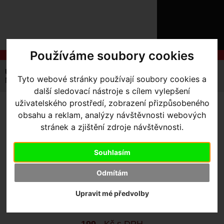
ÚVOD
NOVINKY
KONTAKT
O
NÁS
O
Používáme soubory cookies
NÁKUPU
SLUŽBY
REGISTRACE
Úvodní strana
Výbava pro kolo
Nářadí / SWAT
Tyto webové stránky používají soubory cookies a
PŘIHLÁŠ
MSC MY14 EPIC FRAME CRADLE FOR SWAT
✖
další sledovací nástroje s cílem vylepšení
PŘIHLAŠOVAC
uživatelského prostředí, zobrazení přizpůsobeného
MSC MY14 EPIC FRAME
obsahu a reklam, analýzy návštěvnosti webových
HESLO
stránek a zjištění zdroje návštěvnosti.
CRADLE FOR SWAT
ZTRATILI JST
Souhlasím
Výrobce:
Specialized
Odmítám
Kód výrobce:
S149900009
Skladem:
Ano, u dodavatele
Upravit mé předvolby
Dodací lhůta:
KONTAKTUJTE NÁS
Záruční lhůta:
24 měsíců
199
,- Kč s DPH