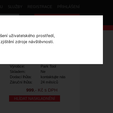
PU
SLUŽBY
REGISTRACE
PŘIHLÁŠENÍ
Celková cena:
0
,- Kč
šení uživatelského prostředí,
tový klíč ParkTool PTD-5
jištění zdroje návštěvnosti.
D-5
Výrobce:
Park Tool
Skladem:
Ne
Dodací lhůta:
kontaktujte nás
Záruční lhůta:
24 měsíců
999
,- Kč s DPH
HLÍDAT NASKLADNĚNÍ