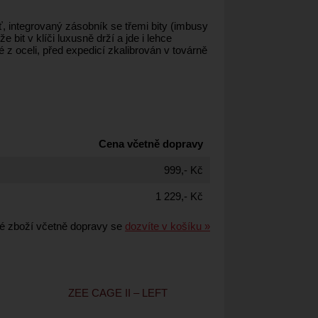
 integrovaný zásobník se třemi bity (imbusy
it v klíči luxusně drží a jde i lehce
 z oceli, před expedicí zkalibrován v továrně
Cena včetně dopravy
999,- Kč
1 229,- Kč
é zboží včetně dopravy se
dozvíte v košíku »
ZEE CAGE II – LEFT