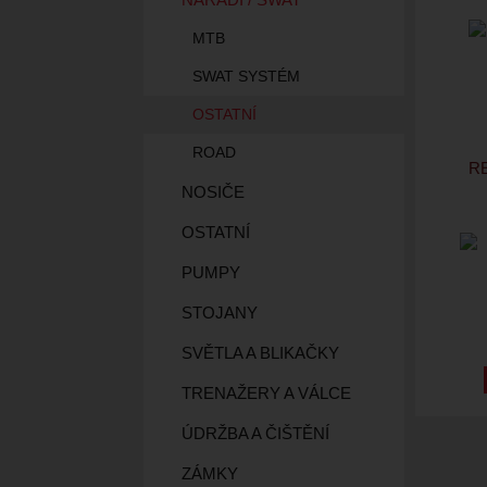
MTB
SWAT SYSTÉM
OSTATNÍ
ROAD
R
NOSIČE
OSTATNÍ
PUMPY
STOJANY
SVĚTLA A BLIKAČKY
TRENAŽERY A VÁLCE
ÚDRŽBA A ČIŠTĚNÍ
ZÁMKY