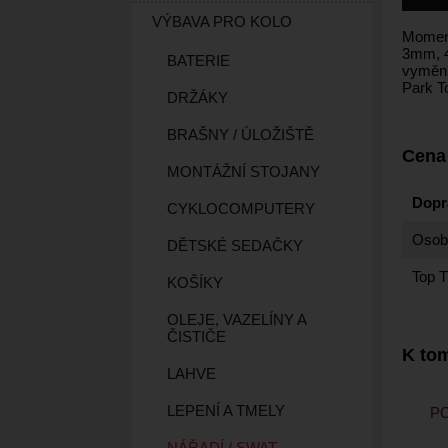
VÝBAVA PRO KOLO
Moment
3mm, 4
BATERIE
vyměni
Park T
DRŽÁKY
BRAŠNY / ÚLOŽIŠTĚ
Cena
MONTÁŽNÍ STOJANY
Dopr
CYKLOCOMPUTERY
Osobn
DĚTSKÉ SEDAČKY
Top T
KOŠÍKY
OLEJE, VAZELÍNY A
ČISTIČE
K tom
LAHVE
LEPENÍ A TMELY
P
NÁŘADÍ / SWAT