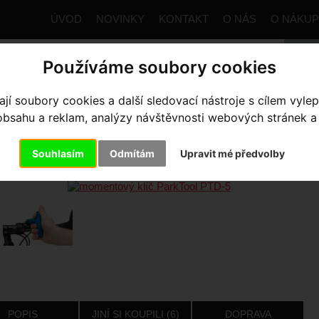
ÚVOD
NOVINKY
KONTAKT
O NÁS
O NÁKU
Používáme soubory cookies
í soubory cookies a další sledovací nástroje s cílem vylep
trana
Výbava pro kolo
Nářadí / SWAT
Ostatní
momen
sahu a reklam, analýzy návštěvnosti webových stránek a z
MENTOVÝ KLÍČ PARKTOOL PT
Souhlasím
Odmítám
Upravit mé předvolby
POPIS
JINÍ SI KOUPILI (6)
DOPRAVA