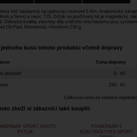
ový klíč nastavený na utahovací moment 5 Nm. Anatomická rukojeť,
mm a 5mm) a navíc T25. Držák na používaný bit je magnetický, takže b
t. Dílenská kvalita, všechny díly vnitřního mechanismu jsou vyrobené
ool (St.Paul, Minnesota). Hmotnost 230 g.
 jednoho kusu tohoto produktu včetně dopravy
avce
Cena dopravy
í převzetí
0,- Kč
rans
230,- Kč
Celkovou cenu za veškeré objednan
uto zboží si zákazníci také koupili:
OWERBAR SPORT SHOTS
POWERBAR 5
PYTLÍK
ELECTROLYTES SPORT