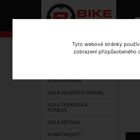
Tyto webové stránky používaj
AKCE
Úvodní s
zobrazení přizpůsobeného ob
KOLA S-WORKS
MO
ELEKTROKOLA
KOLA HORSKÁ
KOLA SILNIČNÍ A GRAVEL
KOLA TREKOVÁ A
FITNESS
KOLA DĚTSKÁ
KOMPONENTY