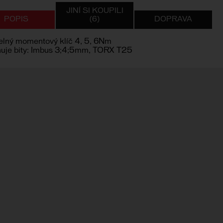
JINÍ SI KOUPILI
POPIS
(6)
DOPRAVA
telný momentový klíč 4, 5, 6Nm
uje bity: Imbus 3;4;5mm, TORX T25