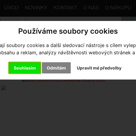
ÚVOD
NOVINKY
KONTAKT
O NÁS
O NÁKUPU
Používáme soubory cookies
trana
Výbava pro kolo
Nářadí / SWAT
Ostatní
Momen
í soubory cookies a další sledovací nástroje s cílem vylep
sahu a reklam, analýzy návštěvnosti webových stránek a z
MENTOVÝ KLÍČ SUPERB 4/5/6 
Souhlasím
Odmítám
Upravit mé předvolby