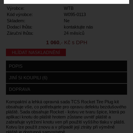
Výrobce:
WTB
Kód výrobce:
W095-0113
Skladem:
Ne
Dodací lhůta:
kontaktujte nás
Záruční lhůta:
24 měsíců
1 060
,- Kč s DPH
HLÍDAT NASKLADNĚNÍ
POPIS
JINÍ SI KOUPILI (6)
DOPRAVA
Kompaktní a lehká opravná sada TCS Rocket Tire Plug kit
obsahuje vše, co potřebujete pro opravu defektu bezdušového
pláště. Sada obsahuje Rocket - kotvu ve tvaru špice, která po
aplikaci knotu do pláště hrotem zůstane uvnitř pláště a
zabraňuje vytržení knotu ven při použití vyššího tlaku v plášti.
Kotvu lze použít znovu a v případě její ztráty při výměně
pláště je dostupná samostatně.