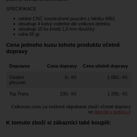
SPECIFIKACE
odolné CNC soustružené pouzdro z hliníku 6061
obsahuje 4 kotvy volitelné dle velikosti defektu
obsahuje 15 ks knotů 1,5 mm tloušťky
váha 55 gr.
Cena jednoho kusu tohoto produktu včetně
dopravy
Dopravce
Cena dopravy
Cena včetně dopravy
Osobní
0,- Kč
1 060,- Kč
převzetí
Top Trans
230,- Kč
1 290,- Kč
Celkovou cenu za veškeré objednané zboží včetně dopravy
se
dozvíte v košíku »
K tomuto zboží si zákazníci také koupili: