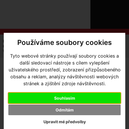
ÚVOD
NOVINKY
KONTAKT
O
NÁS
O
NÁKUPU
SLUŽBY
REGISTRACE
Používáme soubory cookies
Úvodní strana
Výbava pro kolo
Nářadí / SWAT
PŘIHLÁŠ
Ostatní
✖
WTB BEZDUŠOVÁ SADA TCS ROCKET TIRE PLUG KIT
Tyto webové stránky používají soubory cookies a
PŘIHLAŠOVAC
další sledovací nástroje s cílem vylepšení
HESLO
WTB BEZDUŠOVÁ SADA
uživatelského prostředí, zobrazení přizpůsobeného
obsahu a reklam, analýzy návštěvnosti webových
TCS ROCKET TIRE PLUG
ZTRATILI JST
stránek a zjištění zdroje návštěvnosti.
KIT
Souhlasím
Odmítám
Upravit mé předvolby