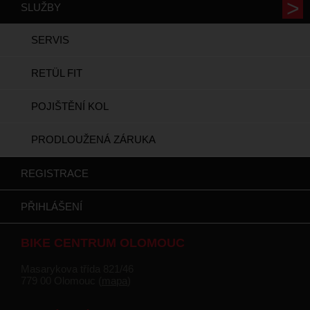
SLUŽBY
SERVIS
RETÜL FIT
POJIŠTĚNÍ KOL
PRODLOUŽENÁ ZÁRUKA
REGISTRACE
PŘIHLÁŠENÍ
BIKE CENTRUM OLOMOUC
Masarykova třída 821/46
779 00 Olomouc (
mapa
)