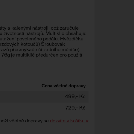
áty a kalenými nástroji, což zaručuje
 životností nástrojů. Multiklíč obsahuje:
 utažení povoleného pedálu. Hvězdičku
 brzdových kotoučů) Šroubovák
dorazů přesmykače či zadního měniče).
76g je multiklíč předurčen pro použití
Cena včetně dopravy
499,- Kč
729,- Kč
boží včetně dopravy se
dozvíte v košíku »