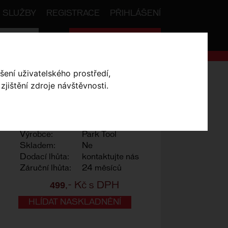
SLUŽBY
REGISTRACE
PŘIHLÁŠENÍ
Celková cena:
0
,- Kč
šení uživatelského prostředí,
líč ParkTool MT-10
jištění zdroje návštěvnosti.
Výrobce:
Park Tool
Skladem:
Ne
Dodací lhůta:
kontaktujte nás
Záruční lhůta:
24 měsíců
499
,- Kč s DPH
HLÍDAT NASKLADNĚNÍ