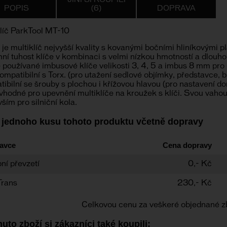
JINÍ SI KOUPILI
POPIS
(6)
DOPRAVA
líč ParkTool MT-10
je multiklíč nejvyšší kvality s kovanými bočními hliníkovými pl
ní tuhost klíče v kombinaci s velmi nízkou hmotností a dlouhou
používané imbusové klíče velikosti 3, 4, 5 a imbus 8 mm pro
mpatibilní s Torx. (pro utažení sedlové objímky, představce,
ibilní se šrouby s plochou i křížovou hlavou (pro nastavení 
hodné pro upevnění multiklíče na kroužek s klíči. Svou vahou 
ším pro silniční kola.
 jednoho kusu tohoto produktu včetně dopravy
avce
Cena dopravy
ní převzetí
0,- Kč
Trans
230,- Kč
Celkovou cenu za veškeré objednané z
uto zboží si zákazníci také koupili: