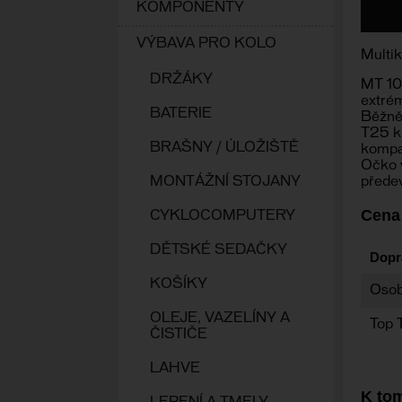
KOMPONENTY
VÝBAVA PRO KOLO
Multik
DRŽÁKY
MT 10 
extrém
BATERIE
Běžně 
T25 ko
BRAŠNY / ÚLOŽIŠTĚ
kompat
Očko v
MONTÁŽNÍ STOJANY
předev
Cena
CYKLOCOMPUTERY
DĚTSKÉ SEDAČKY
Dopr
KOŠÍKY
Osob
OLEJE, VAZELÍNY A
Top 
ČISTIČE
LAHVE
K tom