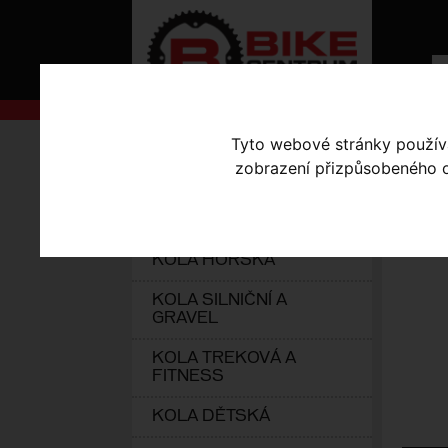
AKCE
Tyto webové stránky používaj
Úvodní s
zobrazení přizpůsobeného ob
KOLA S-WORKS
MU
ELEKTROKOLA
KOLA HORSKÁ
KOLA SILNIČNÍ A
GRAVEL
KOLA TREKOVÁ A
FITNESS
KOLA DĚTSKÁ