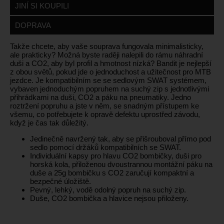
JINÍ SI KOUPILI
DOPRAVA
Takže chcete, aby vaše souprava fungovala minimalisticky,
ale prakticky? Možná byste raději nalepili do rámu náhradní
duši a CO2, aby byl profil a hmotnost nízká? Bandit je nejlepší
z obou světů, pokud jde o jednoduchost a užitečnost pro MTB
jezdce. Je kompatibilním se se sedlovým SWAT systémem,
vybaven jednoduchým popruhem na suchý zip s jednotlivými
přihrádkami na duši, CO2 a páku na pneumatiky. Jedno
roztržení popruhu a jste v něm, se snadným přístupem ke
všemu, co potřebujete k opravě defektu uprostřed závodu,
když je čas tak důležitý.
Jedinečně navržený tak, aby se přišrouboval přímo pod
sedlo pomocí držáků kompatibilních se SWAT.
Individuální kapsy pro hlavu CO2 bombičky, duši pro
horská kola, přiloženou dvoustrannou montážní páku na
duše a 25g bombičku s CO2 zaručují kompaktní a
bezpečné úložiště.
Pevný, lehký, vodě odolný popruh na suchý zip.
Duše, CO2 bombička a hlavice nejsou přiloženy.