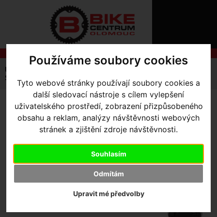
ÚVOD
NOVINKY
KONTAKT
O
NÁS
O
NÁKUPU
Používáme soubory cookies
SLUŽBY
REGISTRACE
Úvodní strana
Výbava pro kolo
Nářadí / SWAT
PŘIHLÁŠ
SWAT Systém
Mountain Bandit
Tyto webové stránky používají soubory cookies a
✖
další sledovací nástroje s cílem vylepšení
PŘIHLAŠOVAC
uživatelského prostředí, zobrazení přizpůsobeného
MOUNTAIN BANDIT
-
HESLO
obsahu a reklam, analýzy návštěvnosti webových
Black/Mountain One Size
stránek a zjištění zdroje návštěvnosti.
ZTRATILI JST
Souhlasím
Odmítám
Upravit mé předvolby