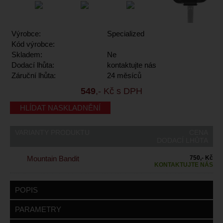
Výrobce:
Specialized
Kód výrobce:
Skladem:
Ne
Dodací lhůta:
kontaktujte nás
Záruční lhůta:
24 měsíců
549
,- Kč s DPH
HLÍDAT NASKLADNĚNÍ
VARIANTY PRODUKTU
CENA
DODACÍ LHŮTA
Mountain Bandit
750,- Kč
KONTAKTUJTE NÁS
POPIS
PARAMETRY