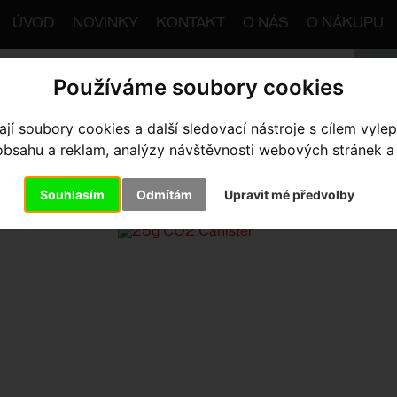
ÚVOD
NOVINKY
KONTAKT
O NÁS
O NÁKUPU
Používáme soubory cookies
í soubory cookies a další sledovací nástroje s cílem vylep
trana
Výbava pro kolo
Pumpy
Co2 Pumpy
25g CO2
sahu a reklam, analýzy návštěvnosti webových stránek a z
G CO2 CANISTER
- One Color 5
Souhlasím
Odmítám
Upravit mé předvolby