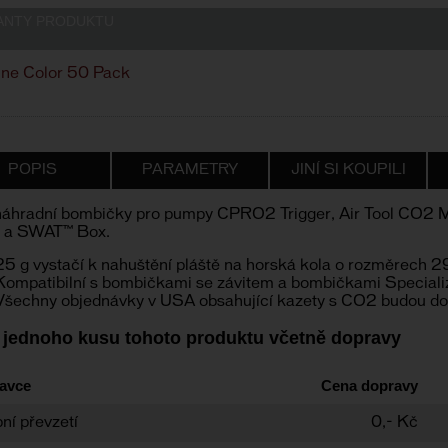
ANTY PRODUKTU
ne Color 50 Pack
POPIS
PARAMETRY
JINÍ SI KOUPILI
náhradní bombičky pro pumpy CPRO2 Trigger, Air Tool CO2 M
 a SWAT™ Box.
25 g vystačí k nahuštění pláště na horská kola o rozměrech 2
Kompatibilní s bombičkami se závitem a bombičkami Specia
Všechny objednávky v USA obsahující kazety s CO2 budou d
 jednoho kusu tohoto produktu včetně dopravy
avce
Cena dopravy
ní převzetí
0,- Kč