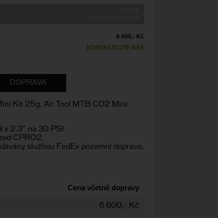
CENA
DODACÍ LHŮTA
6 600,- Kč
KONTAKTUJTE NÁS
DOPRAVA
ini Kit 25g, Air Tool MTB CO2 Mini
9 x 2.3" na 30 PSI.
lized CPRO2.
odávány službou FedEx pozemní doprava.
Cena včetně dopravy
6 600,- Kč