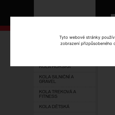
AKCE
Tyto webové stránky používaj
Úvodní s
zobrazení přizpůsobeného ob
KOLA S-WORKS
25
ELEKTROKOLA
KOLA HORSKÁ
KOLA SILNIČNÍ A
GRAVEL
KOLA TREKOVÁ A
FITNESS
KOLA DĚTSKÁ