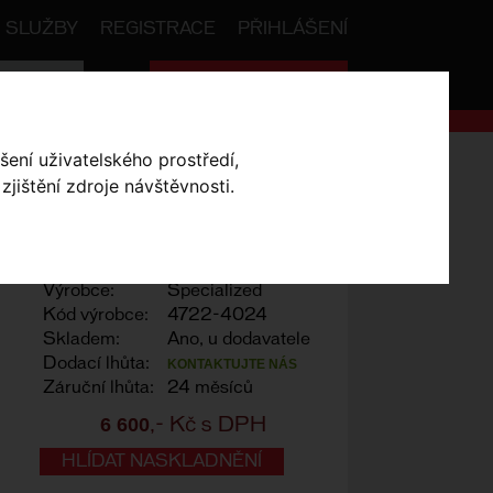
SLUŽBY
REGISTRACE
PŘIHLÁŠENÍ
Celková cena:
0
,- Kč
šení uživatelského prostředí,
 Canister
jištění zdroje návštěvnosti.
0 Pack
Výrobce:
Specialized
Kód výrobce:
4722-4024
Skladem:
Ano, u dodavatele
Dodací lhůta:
KONTAKTUJTE NÁS
Záruční lhůta:
24 měsíců
6 600
,- Kč s DPH
HLÍDAT NASKLADNĚNÍ