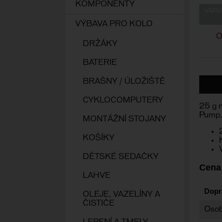
KOMPONENTY
VARI
VÝBAVA PRO KOLO
O
DRŽÁKY
BATERIE
BRAŠNY / ÚLOŽIŠTĚ
CYKLOCOMPUTERY
25 g 
Pump,
MONTÁŽNÍ STOJANY
KOŠÍKY
DĚTSKÉ SEDAČKY
Cena
LAHVE
Dopr
OLEJE, VAZELÍNY A
ČISTIČE
Osob