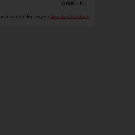
6 830,- Kč
boží včetně dopravy se
dozvíte v košíku »