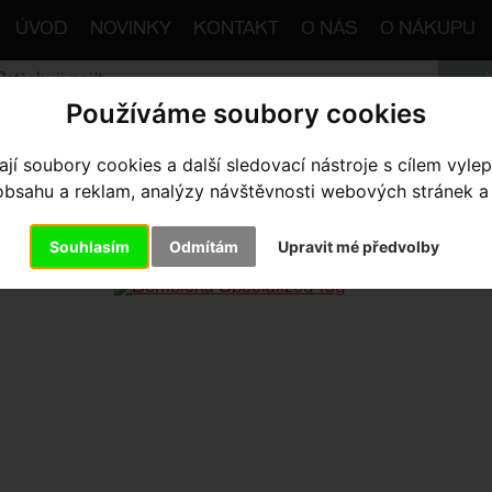
ÚVOD
NOVINKY
KONTAKT
O NÁS
O NÁKUPU
Používáme soubory cookies
trana
Výbava pro kolo
Pumpy
Co2 Pumpy
Bombička
í soubory cookies a další sledovací nástroje s cílem vylep
sahu a reklam, analýzy návštěvnosti webových stránek a z
MBIČKA SPECIALIZED 16G
Souhlasím
Odmítám
Upravit mé předvolby