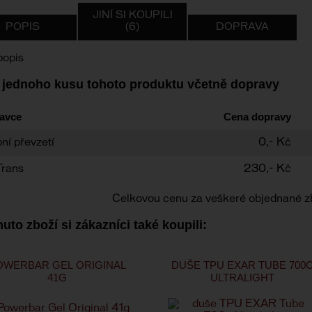
JINÍ SI KOUPILI
POPIS
(6)
DOPRAVA
popis
 jednoho kusu tohoto produktu včetně dopravy
avce
Cena dopravy
ní převzetí
0,- Kč
Trans
230,- Kč
Celkovou cenu za veškeré objednané z
uto zboží si zákazníci také koupili:
OWERBAR GEL ORIGINAL
DUŠE TPU EXAR TUBE 700
41G
ULTRALIGHT