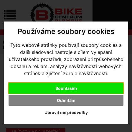
ÚVOD
NOVINKY
KONTAKT
O
NÁS
O
Používáme soubory cookies
NÁKUPU
SLUŽBY
REGISTRACE
Úvodní strana
Výbava pro kolo
Pumpy
Tyto webové stránky používají soubory cookies a
PŘIHLÁŠ
Floor Pump Rebuild Kit
další sledovací nástroje s cílem vylepšení
✖
PŘIHLAŠOVAC
uživatelského prostředí, zobrazení přizpůsobeného
FLOOR PUMP REBUILD KIT
obsahu a reklam, analýzy návštěvnosti webových
HESLO
stránek a zjištění zdroje návštěvnosti.
ZTRATILI JST
Výrobce:
Specialized
Souhlasím
Kód výrobce:
47217-9091
Skladem:
Ano, u dodavatele
Odmítám
Dodací lhůta:
KONTAKTUJTE NÁS
Upravit mé předvolby
Záruční lhůta:
24 měsíců
250
,- Kč s DPH
HLÍDAT NASKLADNĚNÍ