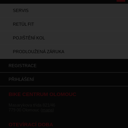
SERVIS
RETÜL FIT
POJIŠTĚNÍ KOL
PRODLOUŽENÁ ZÁRUKA
REGISTRACE
PŘIHLÁŠENÍ
BIKE CENTRUM OLOMOUC
Masarykova třída 821/46
779 00 Olomouc (
mapa
)
OTEVÍRACÍ DOBA