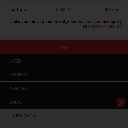
Top Trans
230,- Kč
480,- Kč
Celkovou cenu za veškeré objednané zboží včetně dopravy
se
dozvíte v košíku »
Menu
ÚVOD
NOVINKY
KONTAKT
O NÁS
PRODEJNA