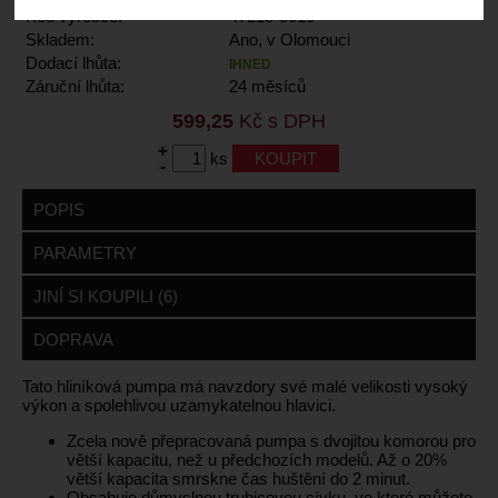
Kód výrobce:
47218-3010
Skladem:
Ano, v Olomouci
Dodací lhůta:
IHNED
Záruční lhůta:
24 měsíců
599,25
Kč s DPH
+
ks
-
POPIS
PARAMETRY
JINÍ SI KOUPILI (6)
DOPRAVA
Tato hliníková pumpa má navzdory své malé velikosti vysoký
výkon a spolehlivou uzamykatelnou hlavici.
Zcela nově přepracovaná pumpa s dvojitou komorou pro
větší kapacitu, než u předchozích modelů. Až o 20%
větší kapacita smrskne čas huštění do 2 minut.
Obsahuje důmyslnou trubicovou cívku, ve které můžete