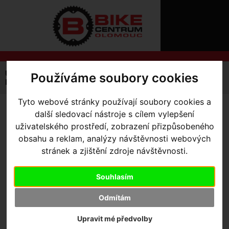
ÚVOD
NOVINKY
KONTAKT
O
NÁS
O
NÁKUPU
SLUŽBY
REGISTRACE
Úvodní strana
Výbava pro kolo
Pumpy
Používáme soubory cookies
PŘIHLÁŠ
Pumpy malé
Air Tool MTB Mini Pump
✖
PŘIHLAŠOVAC
Tyto webové stránky používají soubory cookies a
další sledovací nástroje s cílem vylepšení
AIR TOOL MTB MINI PUMP
HESLO
uživatelského prostředí, zobrazení přizpůsobeného
obsahu a reklam, analýzy návštěvnosti webových
ZTRATILI JST
stránek a zjištění zdroje návštěvnosti.
Souhlasím
Odmítám
Upravit mé předvolby
Výrobce:
Specialized