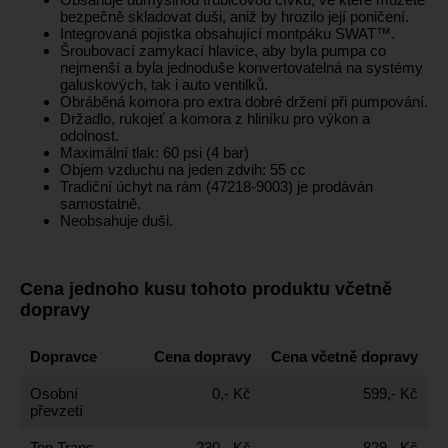
bezpečně skladovat duši, aniž by hrozilo její poničení.
Integrovaná pojistka obsahující montpáku SWAT™.
Šroubovací zamykací hlavice, aby byla pumpa co
nejmenší a byla jednoduše konvertovatelná na systémy
galuskových, tak i auto ventilků.
Obráběná komora pro extra dobré držení při pumpování.
Držadlo, rukojeť a komora z hliníku pro výkon a
odolnost.
Maximální tlak: 60 psi (4 bar)
Objem vzduchu na jeden zdvih: 55 cc
Tradiční úchyt na rám (47218-9003) je prodáván
samostatně.
Neobsahuje duši.
Cena jednoho kusu tohoto produktu včetně
dopravy
Dopravce
Cena dopravy
Cena včetně dopravy
Osobní
0,- Kč
599,- Kč
převzetí
Top Trans
230,- Kč
829,- Kč