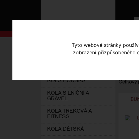
AKCE
Tyto webové stránky používaj
Úvodní s
zobrazení přizpůsobeného ob
Seřadit p
KOLA S-WORKS
ELEKTROKOLA
Vybrat d
KOLA HORSKÁ
Celkový 
KOLA SILNIČNÍ A
GRAVEL
BU
KOLA TREKOVÁ A
FITNESS
KOLA DĚTSKÁ