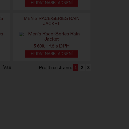
HLÍDAT NASKLADNĚNÍ
ES
MEN'S RACE-SERIES RAIN
JACKET
5 600
,- Kč s DPH
HLÍDAT NASKLADNĚNÍ
1
2
3
8
Vše
Přejít na stranu: