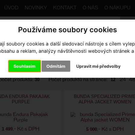
ÚVOD
NOVINKY
KONTAKT
O NÁS
O NÁKUPU
Používáme soubory cookies
í soubory cookies a další sledovací nástroje s cílem vylep
trana
Výbava pro jezdce
Bundy
Pánské
sahu a reklam, analýzy návštěvnosti webových stránek a z
odle:
Ceny
Názvu
Data
Souhlasím
Odmítám
Upravit mé předvolby
le výrobce
30
12
počet produktů:
Počet produktů na stránce:
24
4
NDA ENDURA PAKAJAK
BUNDA SPECIALIZED PRIM
PURPLE
ALPHA JACKET WOMEN
1 499
5 000
,- Kč s DPH
,- Kč s DPH