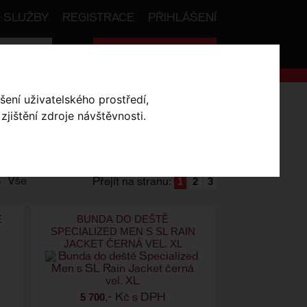
SLUŽBY
REGISTRACE
PŘIHLÁŠENÍ
Celková cena:
0
,- Kč
šení uživatelského prostředí,
jištění zdroje návštěvnosti.
SKLADEM V OLOMOUCI
1
2
3
8
Vše
Přejít na stranu:
E
BUNDA DO DEŠTĚ
SPECIALIZED MEN S SL RAIN
JACKET ČERNÁ VEL. XL
5 700
,- Kč s DPH