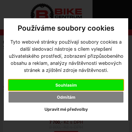
ÚVOD
NOVINKY
KONTAKT
O
Používáme soubory cookies
NÁS
O
NÁKUPU
SLUŽBY
REGISTRACE
Tyto webové stránky používají soubory cookies a
Úvodní strana
Výbava pro jezdce
Tretry
Silniční
PŘIHLÁŠ
Silniční
další sledovací nástroje s cílem vylepšení
✖
uživatelského prostředí, zobrazení přizpůsobeného
PŘIHLAŠOVAC
SKLADEM V OLOMOUCI
obsahu a reklam, analýzy návštěvnosti webových
Seřadit podle:
HESLO
stránek a zjištění zdroje návštěvnosti.
Ceny
Názvu
Data
ZTRATILI JST
Souhlasím
Vybrat dle výrobce
Odmítám
S-WORKS 7 LACE ROAD SHOES
Upravit mé předvolby
Akce -30 %
7 700
,- Kč s DPH
8 800
,- Kč s DPH