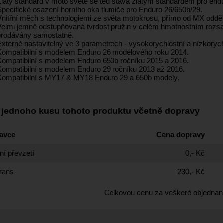
Zlatý standard v moto světě se teď stává zlatým standardem pro end
Specifické osazení horního oka tlumiče pro Enduro 26/650b/29.
Vnitřní měch s technologiemi ze světa motokrosu, přímo od MX odděl
Velmi jemně odstupňovaná tvrdost pružin v celém hmotnostním rozsah
prodávány samostatně.
Externě nastavitelný ve 3 parametrech - vysokorychlostní a nízkor
Kompatibilní s modelem Enduro 26 modelového roku 2014.
Kompatibilní s modelem Enduro 650b ročníku 2015 a 2016.
Kompatibilní s modelem Enduro 29 ročníku 2013 až 2016.
Kompatibilní s MY17 & MY18 Enduro 29 a 650b modely.
 jednoho kusu tohoto produktu včetně dopravy
avce
Cena dopravy
í převzetí
0,- Kč
rans
230,- Kč
Celkovou cenu za veškeré objednan