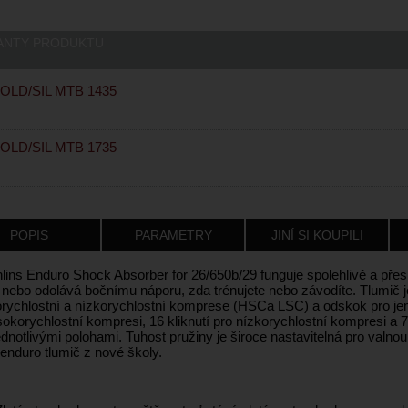
ANTY PRODUKTU
OLD/SIL MTB 1435
OLD/SIL MTB 1735
POPIS
PARAMETRY
JINÍ SI KOUPILI
lins Enduro Shock Absorber for 26/650b/29 funguje spolehlivě a přesn
, nebo odolává bočnímu náporu, zda trénujete nebo závodíte. Tlumič j
rychlostní a nízkorychlostní komprese (HSCa LSC) a odskok pro jem
okorychlostní kompresi, 16 kliknutí pro nízkorychlostní kompresi a 7 
dnotlivými polohami. Tuhost pružiny je široce nastavitelná pro valno
 enduro tlumič z nové školy.