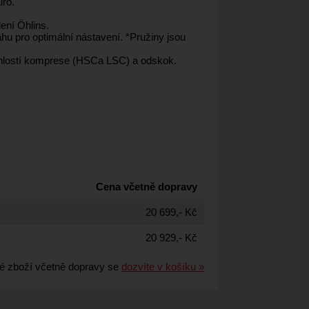
uro.
ení Öhlins.
u pro optimální nástavení. *Pružiny jsou
ychlostí komprese (HSCa LSC) a odskok.
Cena včetně dopravy
20 699,- Kč
20 929,- Kč
é zboží včetně dopravy se
dozvíte v košíku »