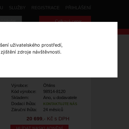
PU
SLUŽBY
REGISTRACE
PŘIHLÁŠENÍ
Celková cena:
0
,- Kč
6/650b/29 Shock Absorber
šení uživatelského prostředí,
jištění zdroje návštěvnosti.
OCK ABSORBER
-
Výrobce:
Öhlins
Kód výrobce:
98914-8120
Skladem:
Ano, u dodavatele
Dodací lhůta:
KONTAKTUJTE NÁS
Záruční lhůta:
24 měsíců
20 699
,- Kč s DPH
HLÍDAT NASKLADNĚNÍ