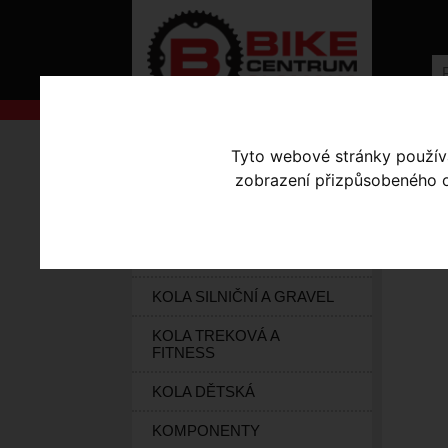
AKCE
Úvodní s
Tyto webové stránky používaj
zobrazení přizpůsobeného ob
KOLA S-WORKS
ÖH
ELEKTROKOLA
GO
KOLA HORSKÁ
KOLA SILNIČNÍ A GRAVEL
KOLA TREKOVÁ A
FITNESS
KOLA DĚTSKÁ
KOMPONENTY