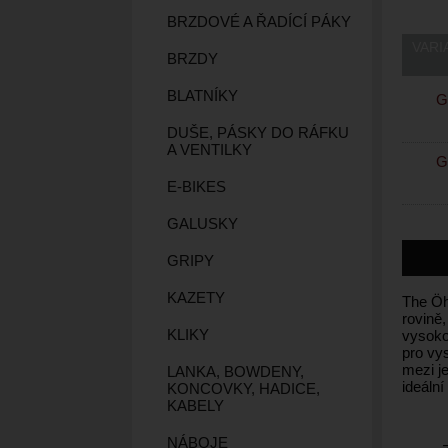
BRZDOVÉ A ŘADÍCÍ PÁKY
VARI
BRZDY
BLATNÍKY
G
DUŠE, PÁSKY DO RÁFKU
A VENTILKY
G
E-BIKES
GALUSKY
GRIPY
KAZETY
The Öh
rovině
KLIKY
vysoko
pro vys
mezi je
LANKA, BOWDENY,
ideální
KONCOVKY, HADICE,
KABELY
NÁBOJE