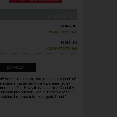
CENA
DODACÍ LHŮTA
20 699,- Kč
KONTAKTUJTE NÁS
20 699,- Kč
KONTAKTUJTE NÁS
DOPRAVA
ě bez ohledu na to, zda je zatížen v podélné
e externě nastavitelný ve 3 parametrech -
né doladění. Rozsah nastavení je 3 polohy
kliknutí pro odskok, kde je znatelný rozdíl
u většinu hmotnostních kategorií. Prostě