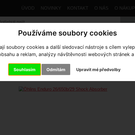
ÚVOD
NOVINKY
KONTAKT
O NÁS
O NÁKU
Používáme soubory cookies
trana
Komponenty
Tlumiče
Tlumiče
Öhlins Enduro 2
í soubory cookies a další sledovací nástroje s cílem vylep
sahu a reklam, analýzy návštěvnosti webových stránek a z
LINS ENDURO 26/650B/29 SH
Souhlasím
Odmítám
Upravit mé předvolby
LD/SIL MTB 1435