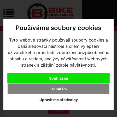
ÚVOD
NOVINKY
KONTAKT
O
NÁS
O
Používáme soubory cookies
NÁKUPU
SLUŽBY
REGISTRACE
Úvodní strana
Komponenty
Rohy
Tyto webové stránky používají soubory cookies a
PŘIHLÁŠ
další sledovací nástroje s cílem vylepšení
✖
SKLADEM V OLOMOUCI
PŘIHLAŠOVAC
uživatelského prostředí, zobrazení přizpůsobeného
Seřadit podle:
obsahu a reklam, analýzy návštěvnosti webových
Ceny
Názvu
Data
HESLO
stránek a zjištění zdroje návštěvnosti.
ZTRATILI JST
Vybrat dle výrobce
Souhlasím
GRIPY ERGO MAX1 X2 S ROHY ČERNÉ
Odmítám
Upravit mé předvolby
600
,- Kč s DPH