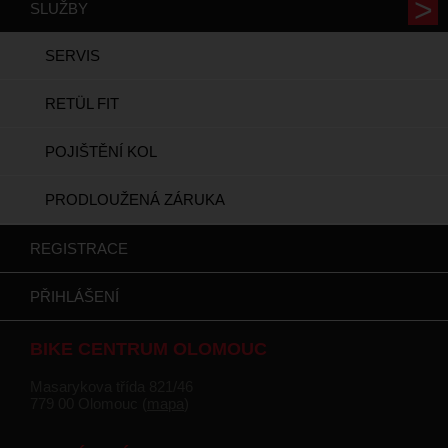
SLUŽBY
SERVIS
RETÜL FIT
POJIŠTĚNÍ KOL
PRODLOUŽENÁ ZÁRUKA
REGISTRACE
PŘIHLÁŠENÍ
BIKE CENTRUM OLOMOUC
Masarykova třída 821/46
779 00 Olomouc (
mapa
)