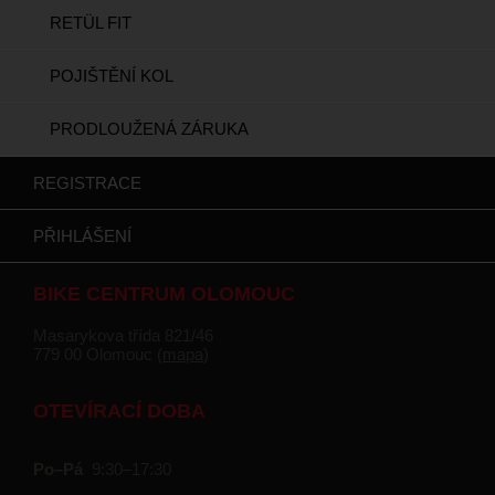
RETÜL FIT
POJIŠTĚNÍ KOL
PRODLOUŽENÁ ZÁRUKA
REGISTRACE
PŘIHLÁŠENÍ
BIKE CENTRUM OLOMOUC
Masarykova třída 821/46
779 00 Olomouc (
mapa
)
OTEVÍRACÍ DOBA
Po–Pá
9:30–17:30