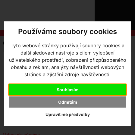
ÚVOD
NOVINKY
KONTAKT
O
NÁS
Používáme soubory cookies
O
NÁKUPU
SLUŽBY
REGISTRACE
Úvodní strana
Komponenty
Ráfky
Tyto webové stránky používají soubory cookies a
PŘIHLÁŠ
další sledovací nástroje s cílem vylepšení
✖
PŘIHLAŠOVAC
MTB
SILNIČNÍ
uživatelského prostředí, zobrazení přizpůsobeného
obsahu a reklam, analýzy návštěvnosti webových
HESLO
stránek a zjištění zdroje návštěvnosti.
ZTRATILI JST
Souhlasím
Odmítám
SKLADEM V OLOMOUCI
Upravit mé předvolby
Seřadit podle:
Ceny
Názvu
Data
Vybrat dle výrobce