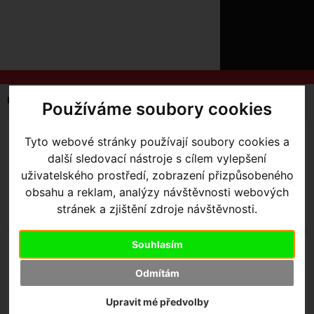
ÚVOD
NOVINKY
KONTAKT
O
NÁS
O
NÁKUPU
SLUŽBY
REGISTRACE
Úvodní strana
Komponenty
Pedály
Používáme soubory cookies
PŘIHLÁŠ
✖
PŘIHLAŠOVAC
MTB
SILNIČNÍ
Tyto webové stránky používají soubory cookies a
další sledovací nástroje s cílem vylepšení
HESLO
uživatelského prostředí, zobrazení přizpůsobeného
obsahu a reklam, analýzy návštěvnosti webových
ZTRATILI JST
stránek a zjištění zdroje návštěvnosti.
Souhlasím
PLATFORMY
KUFRY
Odmítám
Upravit mé předvolby