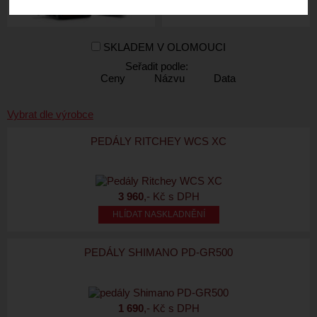
SKLADEM V OLOMOUCI
Seřadit podle:
Ceny
Názvu
Data
Vybrat dle výrobce
PEDÁLY RITCHEY WCS XC
3 960
,- Kč s DPH
HLÍDAT NASKLADNĚNÍ
PEDÁLY SHIMANO PD-GR500
1 690
,- Kč s DPH