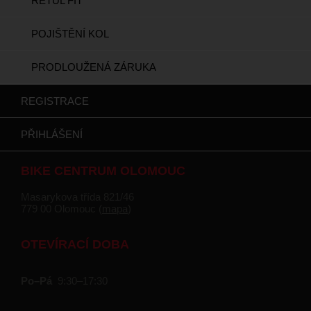
RETÜL FIT
POJIŠTĚNÍ KOL
PRODLOUŽENÁ ZÁRUKA
REGISTRACE
PŘIHLÁŠENÍ
BIKE CENTRUM OLOMOUC
Masarykova třída 821/46
779 00 Olomouc (
mapa
)
OTEVÍRACÍ DOBA
Po–Pá
9:30–17:30