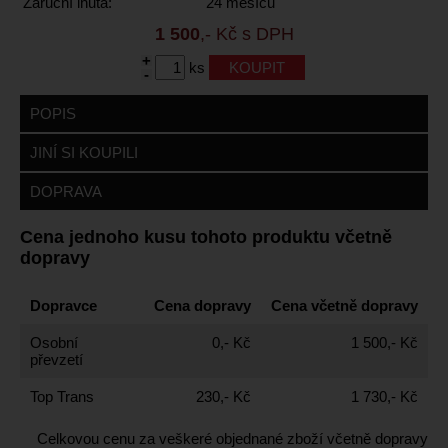
Záruční lhůta:
24 měsíců
1 500
,- Kč s DPH
+
ks
-
POPIS
JINÍ SI KOUPILI
DOPRAVA
Cena jednoho kusu tohoto produktu včetně
dopravy
Dopravce
Cena dopravy
Cena včetně dopravy
Osobní
0,- Kč
1 500,- Kč
převzetí
Top Trans
230,- Kč
1 730,- Kč
Celkovou cenu za veškeré objednané zboží včetně dopravy