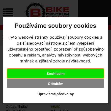
ÚVOD
NOVINKY
KONTAKT
O
NÁS
Používáme soubory cookies
O
NÁKUPU
SLUŽBY
REGISTRACE
Úvodní strana
Komponenty
Pedály
Silniční
Tyto webové stránky používají soubory cookies a
PŘIHLÁŠ
náhradní ložiska pro pedály FAVERO ASSIOMA DUO
další sledovací nástroje s cílem vylepšení
✖
PŘIHLAŠOVAC
uživatelského prostředí, zobrazení přizpůsobeného
obsahu a reklam, analýzy návštěvnosti webových
NÁHRADNÍ LOŽISKA PRO
HESLO
stránek a zjištění zdroje návštěvnosti.
PEDÁLY FAVERO ASSIOMA
ZTRATILI JST
DUO
Souhlasím
Odmítám
Výrobce:
FAVERO
Upravit mé předvolby
Kód výrobce:
0439-0826
Skladem:
Ano, v Olomouci
Dodací lhůta:
IHNED