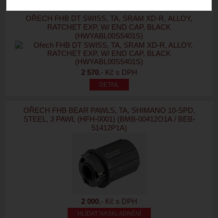
OŘECH FHB DT SWISS, TA, SRAM XD-R, ALLOY,
RATCHET EXP, W/ END CAP, BLACK
(HWYABL00S5401S)
2 570
,- Kč s DPH
OŘECH FHB BEAR PAWLS, TA, SHIMANO 10-SPD,
STEEL, 3 PAWL (HFH-0001) (BMB-00412O1A / BEB-
51412P1A)
2 000
,- Kč s DPH
HLÍDAT NASKLADNĚNÍ