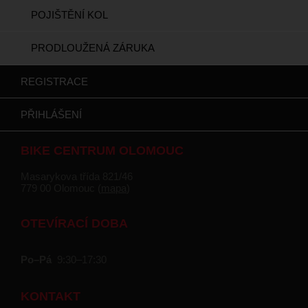
POJIŠTĚNÍ KOL
PRODLOUŽENÁ ZÁRUKA
REGISTRACE
PŘIHLÁŠENÍ
BIKE CENTRUM OLOMOUC
Masarykova třída 821/46
779 00 Olomouc (
mapa
)
OTEVÍRACÍ DOBA
Po–Pá
9:30–17:30
KONTAKT