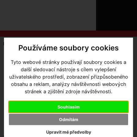
ÚVOD
NOVINKY
KONTAKT
O
NÁS
O
NÁKUPU
SLUŽBY
REGISTRACE
Úvodní strana
Komponenty
Náboje
Používáme soubory cookies
PŘIHLÁŠ
✖
PŘIHLAŠOVAC
MTB
NÁHRADNÍ DÍLY
Tyto webové stránky používají soubory cookies a
další sledovací nástroje s cílem vylepšení
HESLO
uživatelského prostředí, zobrazení přizpůsobeného
obsahu a reklam, analýzy návštěvnosti webových
ZTRATILI JST
stránek a zjištění zdroje návštěvnosti.
Souhlasím
SKLADEM V OLOMOUCI
Seřadit podle:
Odmítám
Ceny
Názvu
Data
Upravit mé předvolby
Vybrat dle výrobce