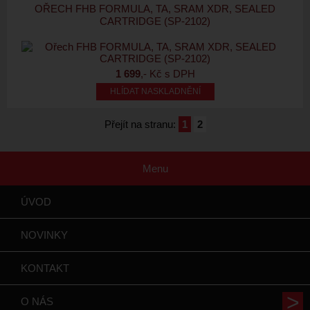
OŘECH FHB FORMULA, TA, SRAM XDR, SEALED
CARTRIDGE (SP-2102)
1 699
,- Kč s DPH
HLÍDAT NASKLADNĚNÍ
Přejít na stranu:
1
2
Menu
ÚVOD
NOVINKY
KONTAKT
O NÁS