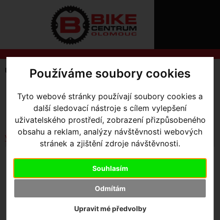
ÚVOD
NOVINKY
KONTAKT
O
NÁS
O
NÁKUPU
SLUŽBY
REGISTRACE
Používáme soubory cookies
Úvodní strana
Komponenty
Náboje
Náhradní díly
PŘIHLÁŠ
✖
SKLADEM V OLOMOUCI
Tyto webové stránky používají soubory cookies a
PŘIHLAŠOVAC
Seřadit podle:
další sledovací nástroje s cílem vylepšení
Ceny
Názvu
Data
HESLO
uživatelského prostředí, zobrazení přizpůsobeného
obsahu a reklam, analýzy návštěvnosti webových
ZTRATILI JST
Vybrat dle výrobce
stránek a zjištění zdroje návštěvnosti.
OŘECH FHB DT SWISS, TA, SRAM XD-R, ALLOY,
RATCHET EXP, W/ END CAP, BLACK
Souhlasím
(HWYABL00S5401S)
Odmítám
Upravit mé předvolby
2 570
,- Kč s DPH