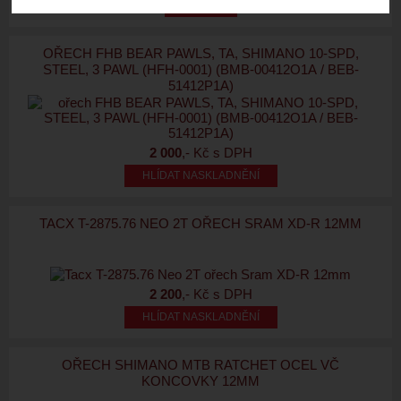
OŘECH FHB BEAR PAWLS, TA, SHIMANO 10-SPD,
STEEL, 3 PAWL (HFH-0001) (BMB-00412O1A / BEB-
51412P1A)
2 000
,- Kč s DPH
HLÍDAT NASKLADNĚNÍ
TACX T-2875.76 NEO 2T OŘECH SRAM XD-R 12MM
2 200
,- Kč s DPH
HLÍDAT NASKLADNĚNÍ
OŘECH SHIMANO MTB RATCHET OCEL VČ
KONCOVKY 12MM